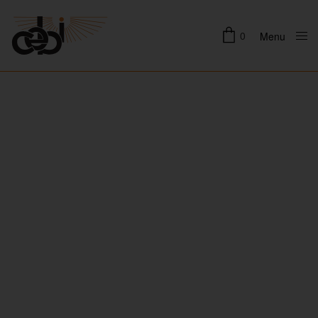
0
Menu
Close