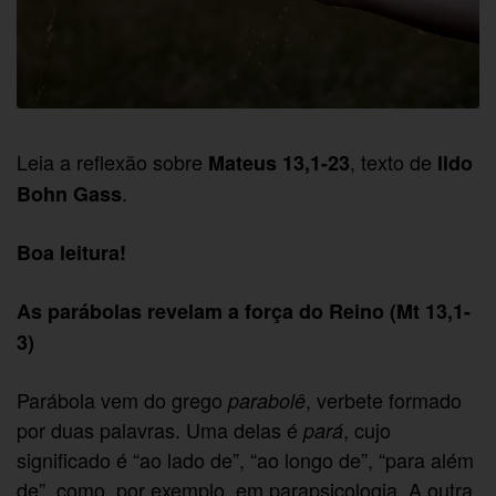
Leia a reflexão sobre
, texto de
Mateus 13,1-23
Ildo
.
Bohn Gass
Boa leitura!
As parábolas revelam a força do Reino (Mt 13,1-
3)
Parábola vem do grego
, verbete formado
parabolê
por duas palavras. Uma delas é
, cujo
pará
significado é “ao lado de”, “ao longo de”, “para além
de”, como, por exemplo, em parapsicologia. A outra