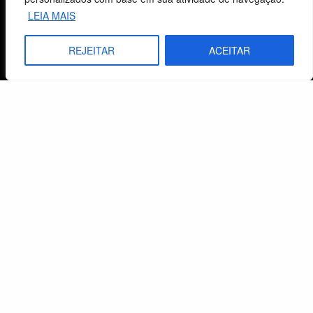
LEIA MAIS
Livraria
REJEITAR
ACEITAR
Minha conta
Carrinho
Lista de Desejos
Termos e Condições
Centro de Estudos Bíblicos
CNPJ: 29.832.607/0001-10
São Leopoldo, RS, Brasil
Fale Conosco