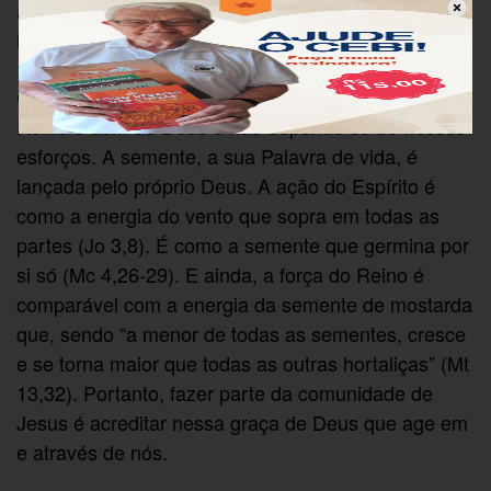
aquelas famílias que não tinham terra, de modo que
lhes restava semear à beira dos caminhos.
Com esta parábola, Jesus quer ensinar-nos que o
Reino é dom de Deus e não depende só de nossos
esforços. A semente, a sua Palavra de vida, é
lançada pelo próprio Deus. A ação do Espírito é
como a energia do vento que sopra em todas as
partes (Jo 3,8). É como a semente que germina por
si só (Mc 4,26-29). E ainda, a força do Reino é
comparável com a energia da semente de mostarda
que, sendo “a menor de todas as sementes, cresce
e se torna maior que todas as outras hortaliças” (Mt
13,32). Portanto, fazer parte da comunidade de
Jesus é acreditar nessa graça de Deus que age em
e através de nós.