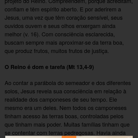
projeto do Reino. Compreendem, porque acreditam,
confiam e têm espírito aberto. E por aderirem a
Jesus, uma vez que têm coração sensível, seus
ouvidos ouvem e seus olhos enxergam ainda
melhor (v. 16). Com consciência esclarecida,
buscam sempre mais aproximar-se da terra boa,
que produz frutos, muitos frutos de justiça.
O Reino é dom e tarefa (Mt 13,4-9)
Ao contar a parábola do semeador e dos diferentes
solos, Jesus revela sua consciência em relação à
realidade dos camponeses de seu tempo. Ele
mesmo era um deles. Nem todos os camponeses
tinham acesso às terras boas, controladas pelos
que tinham mais poder. Muitas famílias tinham que
se contentar com terras pedregosas. Havia ainda