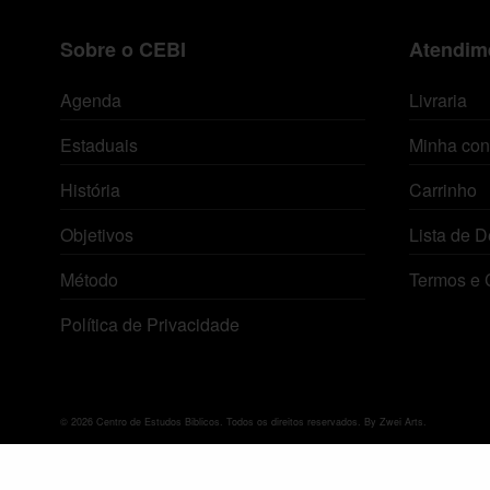
Sobre o CEBI
Atendime
Agenda
Livraria
Estaduais
Minha con
História
Carrinho
Objetivos
Lista de D
Método
Termos e 
Política de Privacidade
© 2026 Centro de Estudos Biblicos. Todos os direitos reservados. By Zwei Arts.