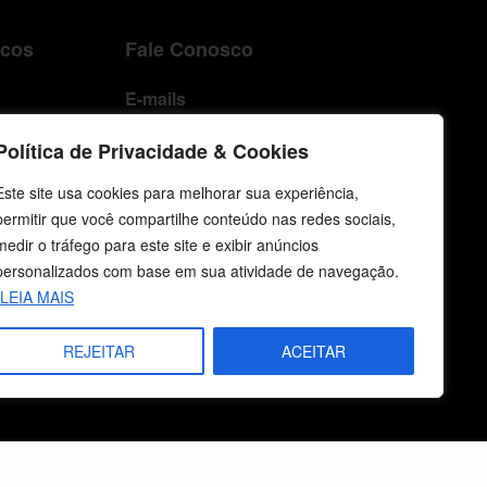
icos
Fale Conosco
E-mails
vendas@cebi.org.br
Política de Privacidade & Cookies
comunicacao@cebi.org.br
Este site usa cookies para melhorar sua experiência,
WhatsApp / Vendas
permitir que você compartilhe conteúdo nas redes sociais,
+55 (51) 99734-4518
medir o tráfego para este site e exibir anúncios
WhatsApp / Comunicação
personalizados com base em sua atividade de navegação.
+55 (51) 99799-3041
LEIA MAIS
REJEITAR
ACEITAR