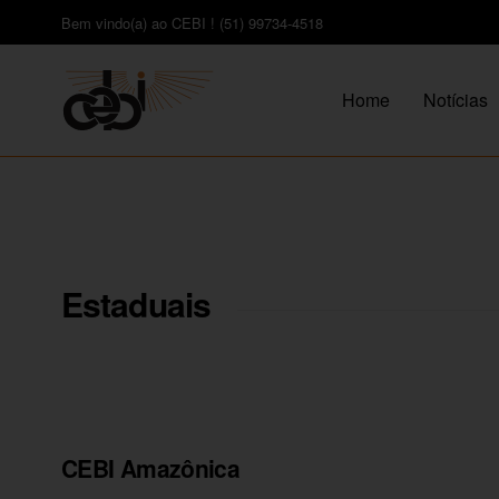
Bem vindo(a) ao CEBI ! (51) 99734-4518
Home
Notícias
Estaduais
CEBI Amazônica