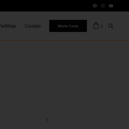
artilhas
Contato
0
Minha Conta