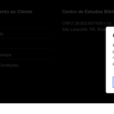
nto ao Cliente
Centro de Estudos Bíbl
CNPJ: 29.832.607/0001-10
São Leopoldo, RS, Brasil
ta
esejos
Condições