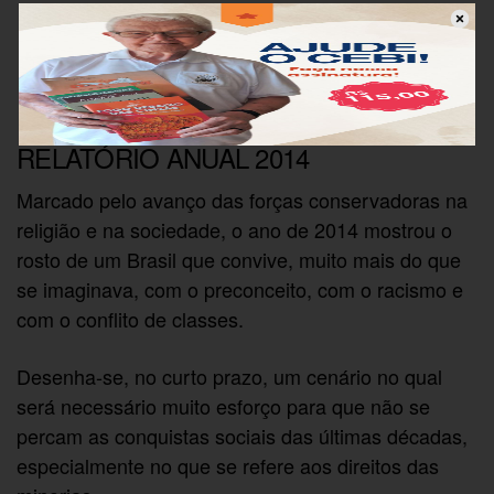
RELATÓRIO ANUAL 2014
Marcado pelo avanço das forças conservadoras na
religião e na sociedade, o ano de 2014 mostrou o
rosto de um Brasil que convive, muito mais do que
se imaginava, com o preconceito, com o racismo e
com o conflito de classes.
Desenha-se, no curto prazo, um cenário no qual
será necessário muito esforço para que não se
percam as conquistas sociais das últimas décadas,
especialmente no que se refere aos direitos das