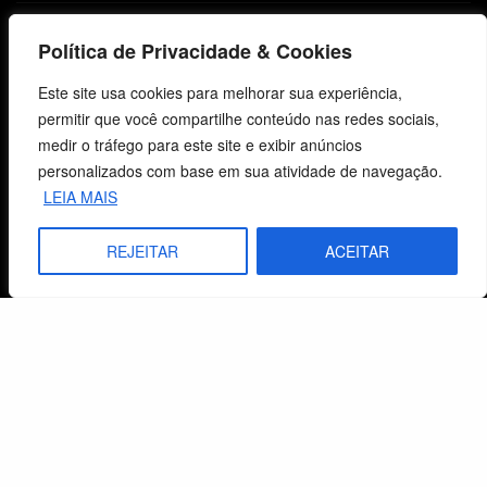
Lista de Desejos
Política de Privacidade & Cookies
Termos e Condições
Este site usa cookies para melhorar sua experiência,
permitir que você compartilhe conteúdo nas redes sociais,
Centro de Estudos Bíblicos
medir o tráfego para este site e exibir anúncios
personalizados com base em sua atividade de navegação.
CNPJ: 29.832.607/0001-10
LEIA MAIS
São Leopoldo, RS, Brasil
REJEITAR
ACEITAR
Fale Conosco
E-mails
vendas@cebi.org.br
comunicacao@cebi.org.br
WhatsApp / Vendas
+55 (51) 99734-4518