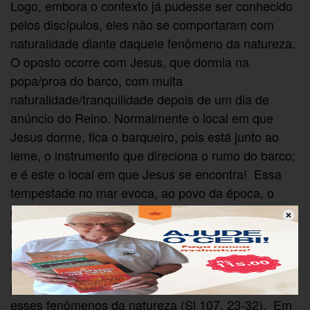
Logo, embora o contexto já pudesse ser conhecido
pelos discípulos, eles não se comportaram com
naturalidade diante daquele fenômeno da natureza.
O oposto ocorre com Jesus, que dormia na
popa/proa do barco, com muita
naturalidade/tranquilidade depois de um dia de
anúncio do Reino. Normalmente o local em que
Jesus dorme, fica o barqueiro, pois está junto ao
leme, o instrumento que direciona o rumo do barco;
e é este o local em que Jesus se encontra! Essa
tempestade no mar evoca, ao povo da época, o
caos. Jesus dormia no meio dos discípulos nesse
caos, junto ao leme! Talvez o evangelista queira
mostrar que, contraponto a falta de fé dos
discípulos (4,40), Jesus não teme, pois confia
plenamente no Pai e, sabe que Ele tem poder sobre
esses fenômenos da natureza (Sl 107, 23-32). Em