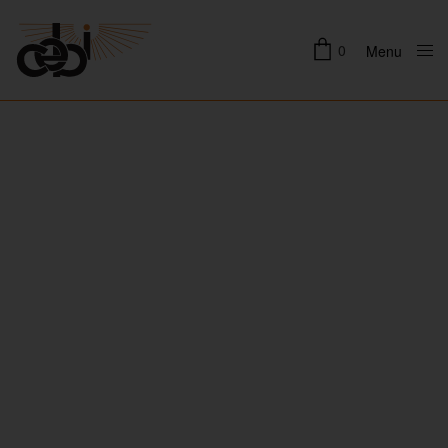
0
Menu
Close