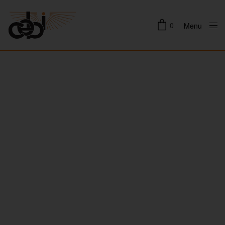
0
Menu
Close