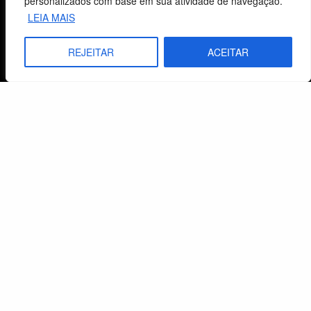
personalizados com base em sua atividade de navegação.
LEIA MAIS
Atendimento ao Cliente
REJEITAR
ACEITAR
Livraria
Minha conta
Carrinho
Lista de Desejos
Termos e Condições
Centro de Estudos Bíblicos
CNPJ: 29.832.607/0001-10
São Leopoldo, RS, Brasil