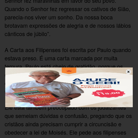
Senhor fez maravilhas em favor do seu povo.
Quando o Senhor fez regressar os cativos de Sião,
parecia-nos viver um sonho. Da nossa boca
brotavam expressões de alegria e de nossos lábios
cânticos de júbilo”.
A Carta aos Filipenses foi escrita por Paulo quando
estava preso. É uma carta marcada por muita
ternura. Paulo está cheio de gratidão, porque os
cristãos de Filipos enviaram-lhe um membro da
comunidade para cuidar dele e recursos para as
suas necessidades.
Ele está também preocupado com os judaizantes
que semeiam dúvidas e confusão, pregando que os
cristãos ainda precisam cumprir a circuncisão e
obedecer a lei de Moisés. Ele pede aos filipenses