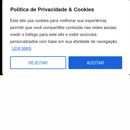
Carrinho
Política de Privacidade & Cookies
Lista de Desejos
Este site usa cookies para melhorar sua experiência,
Termos e Condições
permitir que você compartilhe conteúdo nas redes sociais,
medir o tráfego para este site e exibir anúncios
personalizados com base em sua atividade de navegação.
Centro de Estudos Bíblicos
LEIA MAIS
CNPJ: 29.832.607/0001-10
REJEITAR
ACEITAR
São Leopoldo, RS, Brasil
Fale Conosco
E-mails
vendas@cebi.org.br
comunicacao@cebi.org.br
WhatsApp / Vendas