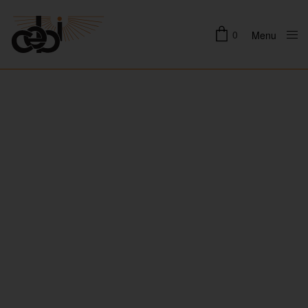
0
Menu
Close