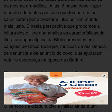
na mesma armadilha. Aliás, é nosso dever fazer
memória de tantas pessoas que tombaram, se
sacrificaram por acreditar e lutar por um mundo
mais justo. É nesta perspectiva que propomos a
leitura deste livro que analisa as características da
literatura apocalíptica da Bíblia presentes em
canções de Chico Buarque, músicas de resistência,
de denúncia e de anúncio do novo, que ajudaram
nutrir a esperança na época da ditadura.
Hoje, o uso das músicas nas comunidades é um
instrumento eficaz não só para facilitar o
entendimento da apocalíptica bíblica. É eficaz
também no conhecimento de nossa própria história.
O período da ditadura civil e militar ainda é um