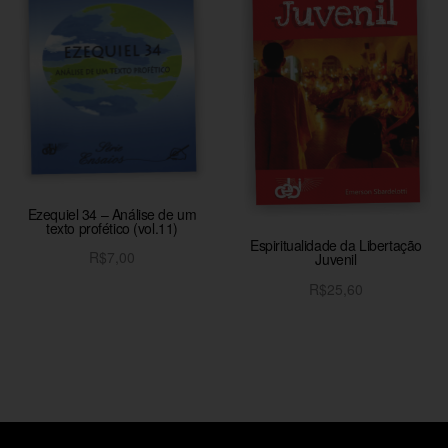
Ezequiel 34 – Análise de um
texto profético (vol.11)
Espiritualidade da Libertação
R$
7,00
Juvenil
Adicionar ao carrinho
R$
25,60
Adicionar ao carrinho