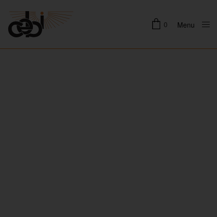
0
Menu
Close