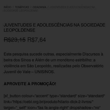
INÍCIO
/
TEMÁTICAS
/
CIDADANIA
/
JUVENTUDES E ADOLESCÊNCIAS NA
SOCIEDADE LEOPOLDENSE
JUVENTUDES E ADOLESCÊNCIAS NA SOCIEDADE
LEOPOLDENSE
O preço
O
R$
23,15
R$
7,64
original
preço
Esta pesquisa sucede outras, especialmente Discursos à
era:
atual é:
beira dos Sinos e Além de um monótono estribilho: a
R$23,15.
R$7,64.
violência em São Leopoldo, realizadas pelo Observatório
Juvenil do Vale – UNISINOS.
APROVEITE A PROMOÇÃO!
[sf_button colour=”accent” type=”standard” size=”standard”
link=”https://cebi.org.br/produto/hilario-dick-2-livros/”
target=”_self” icon=”fas fa-angle-right” dropshadow=”no”