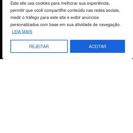
Este site usa cookies para melhorar sua experiência,
Termos e Condições
permitir que você compartilhe conteúdo nas redes sociais,
medir o tráfego para este site e exibir anúncios
personalizados com base em sua atividade de navegação.
Centro de Estudos Bíblicos
LEIA MAIS
CNPJ: 29.832.607/0001-10
REJEITAR
ACEITAR
São Leopoldo, RS, Brasil
Fale Conosco
E-mails
vendas@cebi.org.br
comunicacao@cebi.org.br
WhatsApp / Vendas
+55 (51) 99734-4518
WhatsApp / Comunicação