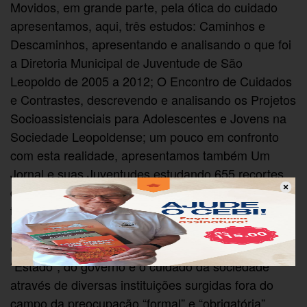
Movidos, em grande parte, pela ótica do cuidado
apresentamos, aqui, três estudos: Caminhos e
Descaminhos, apresentando e analisando o que foi
a Diretoria Municipal de Juventude de São
Leopoldo de 2005 a 2012; O Encontro de Cuidados
e Contrastes, descrevendo e analisando os Projetos
Socioassistenciais para Adolescentes e Jovens na
Sociedade Leopoldense; um pouco em confronto
com esta realidade, apresentamos também Um
Jornal e suas Juventudes estudando 655 recortes
do jornal Vale dos Sinos, periódico da cidade,
tentando perceber como a juventude é retratada
neste meio de comunicação. Perceber-se-á que
estarão em jogo, especialmente, o cuidado do
“Estado”, do governo e o cuidado da sociedade
através de diversas instituições surgidas fora do
campo da preocupação “formal” e “obrigatória”