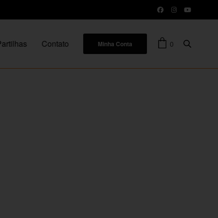
artilhas
Contato
0
Minha Conta