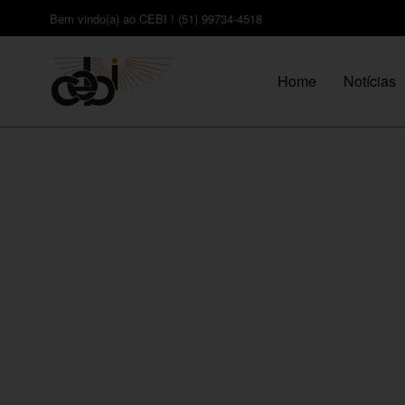
Bem vindo(a) ao CEBI ! (51) 99734-4518
Home
Notícias