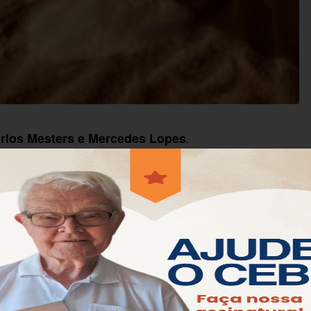
.
rlos Mesters e Mercedes Lopes
O
ulos deste bloco (Mc 3,13-6,13), cresceu o conflito e
istério de Deus que envolvia a pessoa de Jesus.
ndo no fim, a narração entra numa curva. Começa a
a nova paisagem. O texto que meditamos neste