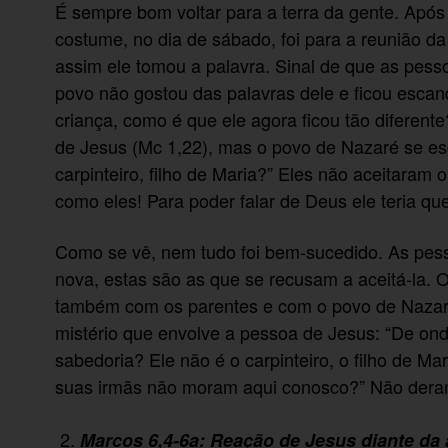
É sempre bom voltar para a terra da gente. Apó
costume, no dia de sábado, foi para a reunião 
assim ele tomou a palavra. Sinal de que as pess
povo não gostou das palavras dele e ficou esca
criança, como é que ele agora ficou tão diferen
de Jesus (Mc 1,22), mas o povo de Nazaré se es
carpinteiro, filho de Maria?” Eles não aceitar
como eles! Para poder falar de Deus ele teria que
Como se vê, nem tudo foi bem-sucedido. As pess
nova, estas são as que se recusam a aceitá-la. O
também com os parentes e com o povo de Nazar
mistério que envolve a pessoa de Jesus: “De ond
sabedoria? Ele não é o carpinteiro, o filho de M
suas irmãs não moram aqui conosco?” Não deram
Marcos 6,4-6a: Reação de Jesus diante da 