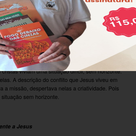
m resumo do segundo bloco e faz a ligação com o
o (Mc 6,14 a 8,21). Ele tem duas partes bem distintas,
 pratos da balança. A primeira descreve como o povo
 fecha frente a Jesus (Mc 6,1-6). A segunda descreve
e abre para o povo da Galileia enviando os
m missão (Mc 6,7-13).
 que Marcos escreveu o seu evangelho, as
ristãs viviam uma situação difícil, sem horizonte.
las. A descrição do conflito que Jesus viveu em
a a missão, despertava nelas a criatividade. Pois
situação sem horizonte.
ente a Jesus