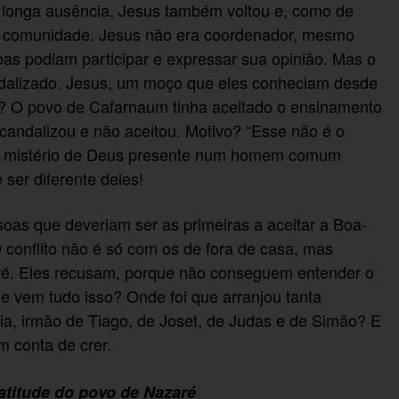
s longa ausência, Jesus também voltou e, como de
da comunidade. Jesus não era coordenador, mesmo
oas podiam participar e expressar sua opinião. Mas o
ndalizado. Jesus, um moço que eles conheciam desde
te? O povo de Cafarnaum tinha aceitado o ensinamento
candalizou e não aceitou. Motivo? “Esse não é o
am o mistério de Deus presente num homem comum
 ser diferente deles!
oas que deveriam ser as primeiras a aceitar a Boa-
 conflito não é só com os de fora de casa, mas
é. Eles recusam, porque não conseguem entender o
e vem tudo isso? Onde foi que arranjou tanta
aria, irmão de Tiago, de Joset, de Judas e de Simão? E
 conta de crer.
atitude do povo de Nazaré