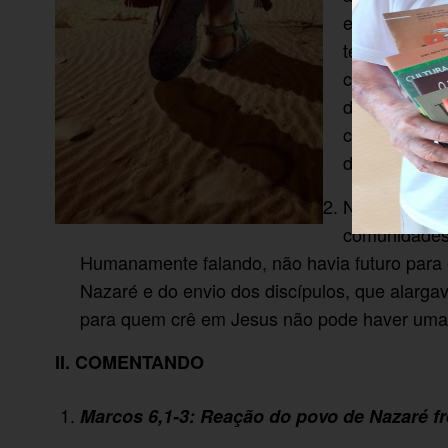
encontro é u
terceiro bloc
como os dois
de Nazaré se
como Jesus s
discípulos e
No tempo em
comunidades c
Humanamente falando, não havia futuro para e
Nazaré e do envio dos discípulos, que alargav
para quem crê em Jesus não pode haver uma 
II. COMENTANDO
Marcos 6,1-3: Reação do povo de Nazaré fr