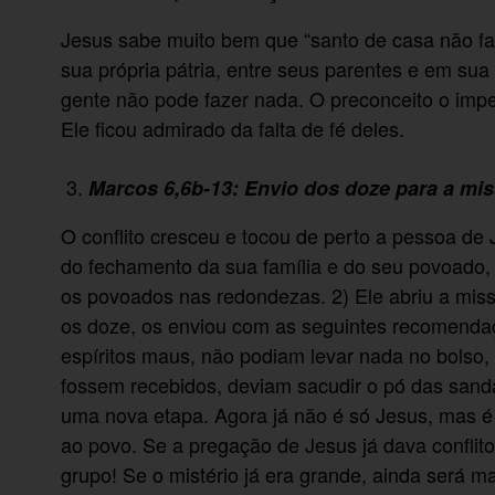
Jesus sabe muito bem que “santo de casa não faz
sua própria pátria, entre seus parentes e em sua 
gente não pode fazer nada. O preconceito o im
Ele ficou admirado da falta de fé deles.
Marcos 6,6b-13: Envio dos doze para a mi
O conflito cresceu e tocou de perto a pessoa de
do fechamento da sua família e do seu povoado,
os povoados nas redondezas. 2) Ele abriu a mis
os doze, os enviou com as seguintes recomendaç
espíritos maus, não podiam levar nada no bolso
fossem recebidos, deviam sacudir o pó das sandá
uma nova etapa. Agora já não é só Jesus, mas é
ao povo. Se a pregação de Jesus já dava conflit
grupo! Se o mistério já era grande, ainda será m