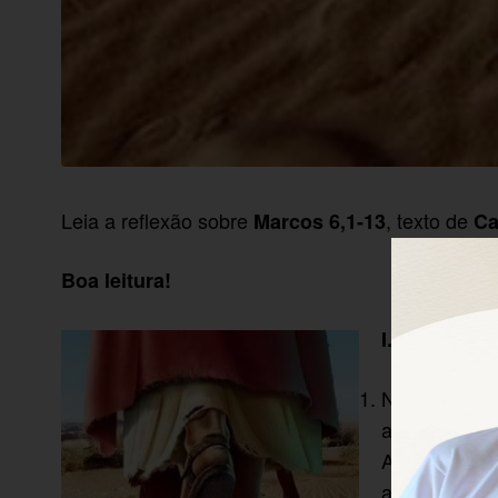
Leia a reflexão sobre
, texto de
Marcos 6,1-13
Ca
Boa leitura!
I. SITUAND
Nos sete Círc
apareceu o m
Agora, chega
aparecer um