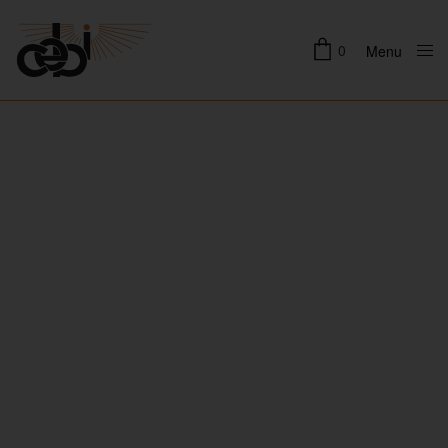
0
Menu
Close