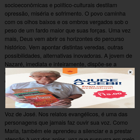
socioeconômicas e político-culturais destilam
opressão, miséria e sofrimento. O povo caminha
com os olhos baixos e os ombros vergados sob o
peso de um fardo maior que suas forças. Uma vez
mais, Deus vem abrir os horizontes do percurso
histórico. Vem apontar distintas veredas, outras
possibilidades, alternativas inovadoras. A jovem de
Nazaré, imediata e inteiramente, dispõe-se a
contribuir com o projeto de Deus. “De agora em
diante todas as gerações me chamarão bem-
aventurada”, canta Maria, sem orgulho e sem falsa
humildade (Lc 1,48b).
Voz de José. Nos relatos evangélicos, é uma das
personagens que jamais faz ouvir sua voz. Como
Maria, também ele aprendeu a silenciar e a prestar
atenção à voz dos anjos, voz que sussurra em meio