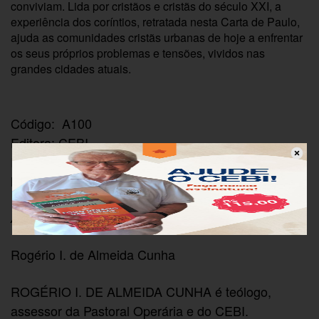
conviviam. Lida por cristãos e cristãs do século XXI, a
experiência dos coríntios, retratada nesta Carta de Paulo,
ajuda as comunidades cristãs urbanas de hoje a enfrentar
os seus próprios problemas e tensões, vividos nas
grandes cidades atuais.
Código: A100
Editora: CEBI
ISBN: 978-857733-039-3
Número de páginas: 130
Autoria/Organização
Rogério I. de Almeida Cunha
ROGÉRIO I. DE ALMEIDA CUNHA é teólogo,
assessor da Pastoral Operária e do CEBI.