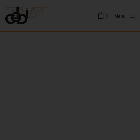
0
Menu
Close