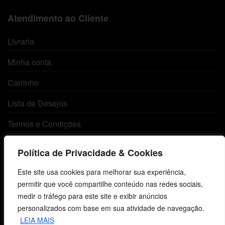
Atendimento ao Cliente
Livraria
Minha conta
Carrinho
Lista de Desejos
Termos e Condições
Política de Privacidade & Cookies
Centro de Estudos Bíblicos
Este site usa cookies para melhorar sua experiência,
CNPJ: 29.832.607/0001-10
permitir que você compartilhe conteúdo nas redes sociais,
São Leopoldo, RS, Brasil
medir o tráfego para este site e exibir anúncios
personalizados com base em sua atividade de navegação.
LEIA MAIS