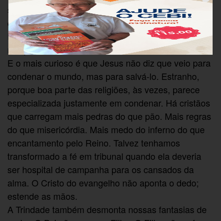
seleção. Deus ama por transbordamento. Nós
classificamos pessoas entre dignas e indignas;
Deus insiste em enxergar filhos e filhas até onde
nós já desistimos de olhar.
E o mais curioso é que Jesus não diz que veio para
condenar o mundo, mas para salvá-lo. Estranho,
porque boa parte das religiões, às vezes, parece
especializada justamente em condenar. Há cristãos
que carregam mais pedras do que pão. Mais regras
do que misericórdia. Mais medo do inferno do que
encantamento pelo Reino. Talvez tenhamos
transformado a fé em tribunal quando ela deveria
ser hospital de campanha para os cansados da
alma. O Cristo do evangelho não aponta o dedo;
estende as mãos.
A Trindade também desmonta nossas fantasias de