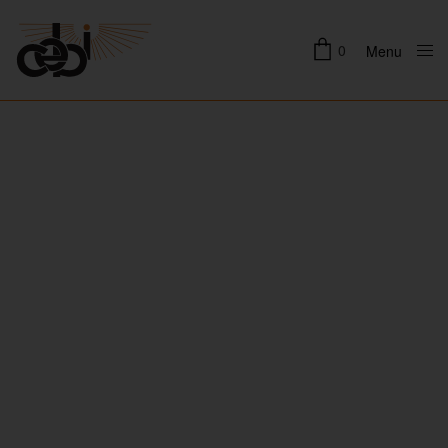
0
Menu
Close