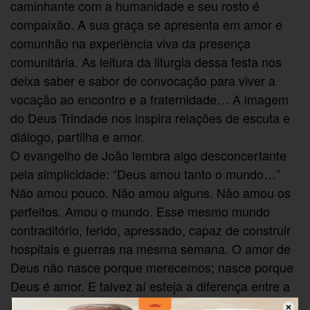
caminhante com a humanidade e seu rosto é
compaixão. A sua graça se apresenta em amor e
comunhão na experiência viva da presença
comunitária. As leitura da liturgia dessa festa nos
deixa saber e sabor de convocação para viver a
vocação ao encontro e a fraternidade… A imagem
do Deus Trindade nos inspira relações de escuta e
diálogo, partilha e amor.
O evangelho de João lembra algo desconcertante
pela simplicidade: “Deus amou tanto o mundo…”
Não amou pouco. Não amou alguns. Não amou os
perfeitos. Amou o mundo. Esse mesmo mundo
contraditório, ferido, apressado, capaz de construir
hospitais e guerras na mesma semana. O amor de
Deus não nasce porque merecemos; nasce porque
Deus é amor. E talvez aí esteja a diferença entre a
lógica divina e a nossa. Nós costumamos amar por