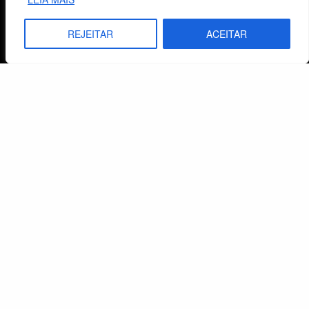
CNPJ: 29.832.607/0001-10
São Leopoldo, RS, Brasil
REJEITAR
ACEITAR
Fale Conosco
E-mails
vendas@cebi.org.br
comunicacao@cebi.org.br
WhatsApp / Vendas
+55 (51) 99734-4518
WhatsApp / Comunicação
+55 (51) 99799-3041