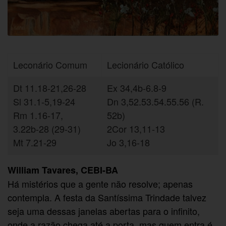
Leconário Comum
Lecionário Católico
Dt 11.18-21,26-28
Ex 34,4b-6.8-9
Sl 31.1-5,19-24
Dn 3,52.53.54.55.56 (R.
Rm 1.16-17,
52b)
3.22b-28 (29-31)
2Cor 13,11-13
Mt 7.21-29
Jo 3,16-18
William Tavares, CEBI-BA
Há mistérios que a gente não resolve; apenas
contempla. A festa da Santíssima Trindade talvez
seja uma dessas janelas abertas para o infinito,
onde a razão chega até a porta, mas quem entra é