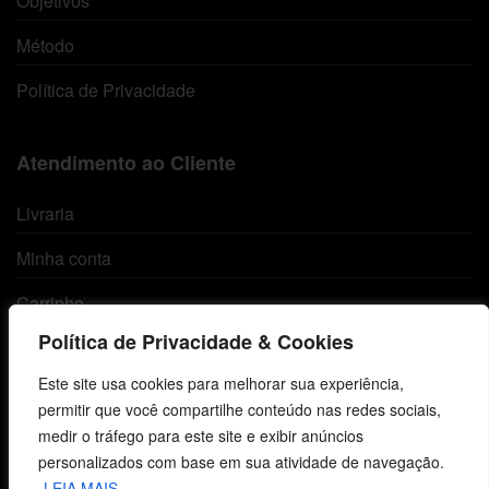
Objetivos
Método
Política de Privacidade
Atendimento ao Cliente
Livraria
Minha conta
Carrinho
Política de Privacidade & Cookies
Lista de Desejos
Este site usa cookies para melhorar sua experiência,
Termos e Condições
permitir que você compartilhe conteúdo nas redes sociais,
medir o tráfego para este site e exibir anúncios
personalizados com base em sua atividade de navegação.
Centro de Estudos Bíblicos
LEIA MAIS