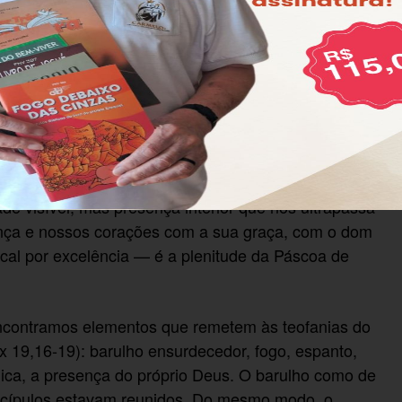
 esse dom celeste, para que sejamos iluminados pelo
ue permanece conosco ao longo de nossa travessia
pos escatológicos, o dom definitivo de Deus,
z 36,26-27).
 sobre toda a carne, como profetizou Joel (Jl 2,28). A
poder que vem do Alto. O Espírito Santo nos é dado
mpreender e testemunhar o Evangelho de Jesus Cristo
ade visível, mas presença interior que nos ultrapassa
sença e nossos corações com a sua graça, com o dom
scal por excelência — é a plenitude da Páscoa de
 encontramos elementos que remetem às teofanias do
x 19,16-19): barulho ensurdecedor, fogo, espanto,
blica, a presença do próprio Deus. O barulho como de
iscípulos estavam reunidos. Do mesmo modo, o