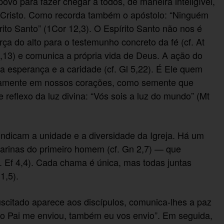
ovo para fazer chegar a todos, de maneira inteligível,
Cristo. Como recorda também o apóstolo: “Ninguém
rito Santo” (1Cor 12,3). O Espírito Santo não nos é
ça do alto para o testemunho concreto da fé (cf. At
16,13) e comunica a própria vida de Deus. A ação do
 a esperança e a caridade (cf. Gl 5,22). É Ele quem
ndamente em nossos corações, como semente que
ne reflexo da luz divina: “Vós sois a luz do mundo” (Mt
ndicam a unidade e a diversidade da Igreja. Há um
arinas do primeiro homem (cf. Gn 2,7) — que
. Ef 4,4). Cada chama é única, mas todas juntas
1,5).
scitado aparece aos discípulos, comunica-lhes a paz
o Pai me enviou, também eu vos envio”. Em seguida,