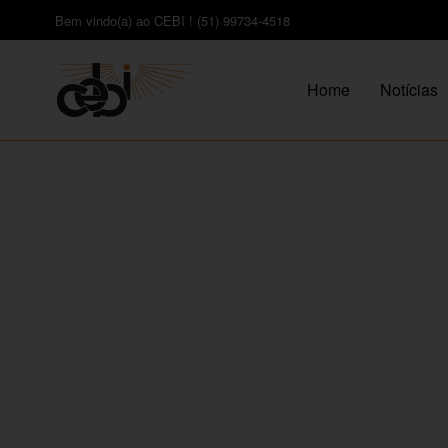
Bem vindo(a) ao CEBI ! (51) 99734-4518
Home
Notícias