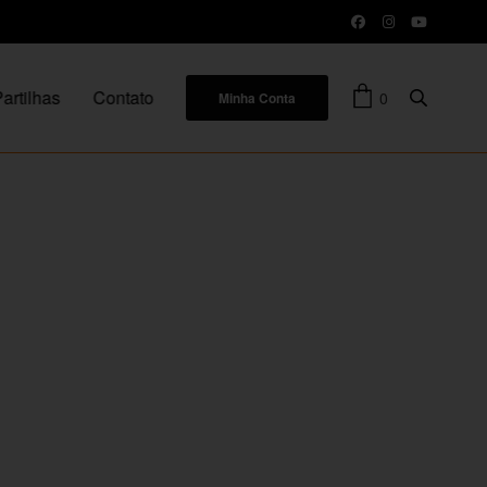
artilhas
Contato
0
Minha Conta