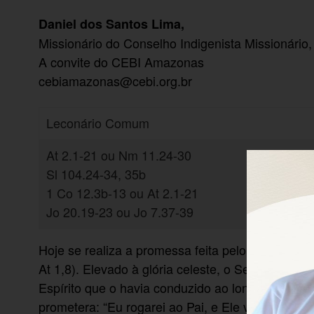
Daniel dos Santos Lima,
Missionário do Conselho Indigenista Missionário,
A convite do CEBI Amazonas
cebiamazonas@cebi.org.br
Leconário Comum
At 2.1-21 ou Nm 11.24-30
Sl 104.24-34, 35b
1 Co 12.3b-13 ou At 2.1-21
Jo 20.19-23 ou Jo 7.37-39
Hoje se realiza a promessa feita pelo Senhor da v
At 1,8). Elevado à glória celeste, o Senhor nos 
Espírito que o havia conduzido ao longo de toda 
prometera: “Eu rogarei ao Pai, e Ele vos dará o