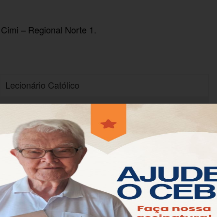
 Cimi – Regional Norte 1.
Lecionário Católico
At 2,1-11a
Sl 103(104),1ab.24ac.29bc-30.31.34 (R. cf. 30)
1Cor 12,3b-7.12-13
Jo 20,19-23
inda do Espírito Santo sobre os seus discípulos (cf.
envia, da parte do Pai, o Espírito Santo — o mesmo
a sua vida terrestre (cf. Lc 4,1.18). Como Ele mesmo
utro Paráclito, para que permaneça convosco para