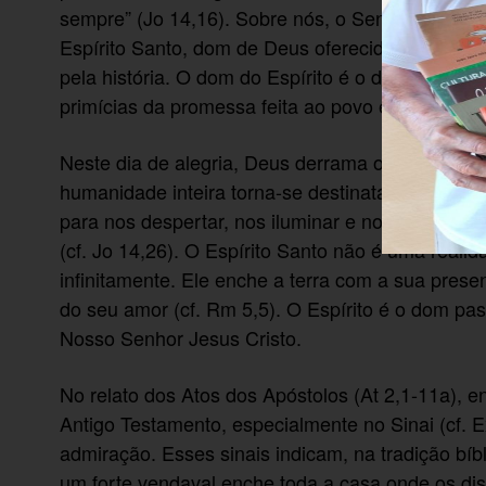
sempre” (Jo 14,16). Sobre nós, o Senhor renova
Espírito Santo, dom de Deus oferecido a nós, q
pela história. O dom do Espírito é o dom dos tem
primícias da promessa feita ao povo eleito (cf. E
Neste dia de alegria, Deus derrama o seu Espírito
humanidade inteira torna-se destinatária desse 
para nos despertar, nos iluminar e nos fazer co
(cf. Jo 14,26). O Espírito Santo não é uma realid
infinitamente. Ele enche a terra com a sua pre
do seu amor (cf. Rm 5,5). O Espírito é o dom pa
Nosso Senhor Jesus Cristo.
No relato dos Atos dos Apóstolos (At 2,1-11a),
Antigo Testamento, especialmente no Sinai (cf. E
admiração. Esses sinais indicam, na tradição bí
um forte vendaval enche toda a casa onde os d