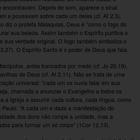
se encontravam. Depois do som, aparece o sinal
iam e pousavam sobre cada um deles (cf. At 2,3).
o diz o profeta Malaquias, Deus é “como o fogo do
taurar sua beleza. Assim também o Espírito purifica o
 sua verdade original. O fogo também simboliza o
z 3,27). O Espírito Santo é o poder de Deus que fala.
iscípulos, antes trancados por medo (cf. Jo 20,19),
ilhas de Deus (cf. At 2,11). Não se trata de uma
ção universal: “cada um os ouvia falar em sua
Igreja, chamada a anunciar o Evangelho a todos os
na a Igreja a assumir cada cultura, cada língua, como
 Paulo: “A cada um é dada a manifestação do
rsidade dos dons não rompe a unidade, mas a
ados para formar um só corpo” (1Cor 12,13).