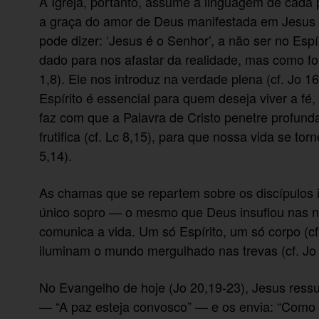
A Igreja, portanto, assume a linguagem de cada p
a graça do amor de Deus manifestada em Jesus 
pode dizer: ‘Jesus é o Senhor’, a não ser no Espí
dado para nos afastar da realidade, mas como for
1,8). Ele nos introduz na verdade plena (cf. Jo 
Espírito é essencial para quem deseja viver a fé,
faz com que a Palavra de Cristo penetre profu
frutifica (cf. Lc 8,15), para que nossa vida se tor
5,14).
As chamas que se repartem sobre os discípulos i
único sopro — o mesmo que Deus insuflou nas n
comunica a vida. Um só Espírito, um só corpo (cf
iluminam o mundo mergulhado nas trevas (cf. Jo 
No Evangelho de hoje (Jo 20,19-23), Jesus ressu
— “A paz esteja convosco” — e os envia: “Como 