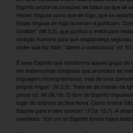
Espírito enche os corações de todos os que ali 
visível: línguas como que de fogo, que se repart
Essas línguas de fogo iluminam e purificam. Com
fundidor” (Ml 3,2), que purifica o metal para res
coração humano para que resplandeça segundo a
poder que faz falar: “abrirei a vossa boca” (cf. E
É esse Espírito que transforma aquele grupo de d
em testemunhas corajosas que anunciam as marav
linguagem incompreensível, mas de uma comunica
própria língua” (At 2,6). Trata-se da missão da 
povos (cf. Mt 28,19). O dom do Espírito impulsio
lugar do anúncio da Boa Nova. Como ensina São
Espírito para o bem comum” (1Cor 12,7). A dive
manifesta: “Em um só Espírito fomos todos batiz