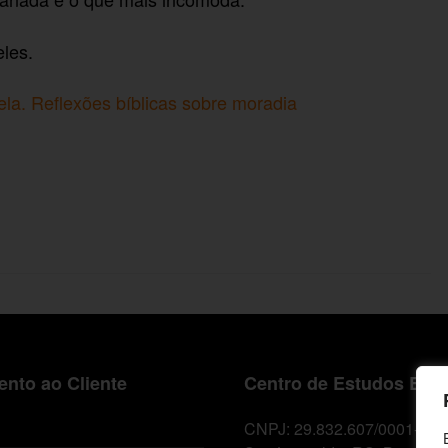
les.
la. Reflexões bíblicas sobre moradia
nto ao Cliente
Centro de Estudos Bíbl
CNPJ: 29.832.607/0001-10