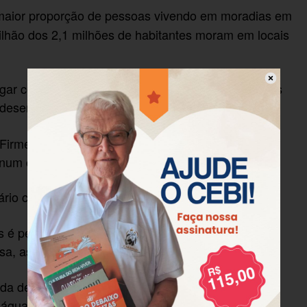
maior proporção de pessoas vivendo em moradias em
ilhão dos 2,1 milhões de habitantes moram em locais
ugar com condições melhores, claro que queria. Mas
te desempregado
, 39.
Carlos Alberto dos Santos
irme. Sua casa, no entanto, está alicerçada sobre
 num córrego sujo.
o cai direto no córrego", afirma.
 perigoso. O trajeto é feito por passarelas de
sa, as tábuas começam a balançar.
da demora na coleta de lixo, que passa dias
 água.