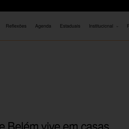
Reflexões
Agenda
Estaduais
Institucional
P
e Belém vive em casas