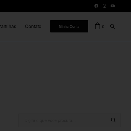
artilhas
Contato
0
Minha Conta