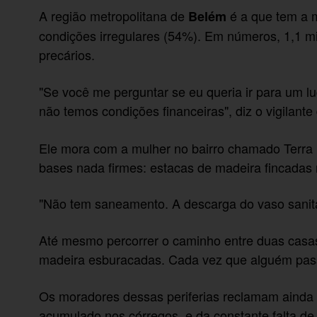
A região metropolitana de
é a que tem a 
Belém
condições irregulares (54%). Em números, 1,1 m
precários.
"Se você me perguntar se eu queria ir para um l
não temos condições financeiras", diz o vigilan
Ele mora com a mulher no bairro chamado Terra F
bases nada firmes: estacas de madeira fincadas
"Não tem saneamento. A descarga do vaso sanitári
Até mesmo percorrer o caminho entre duas casas é
madeira esburacadas. Cada vez que alguém pas
Os moradores dessas periferias reclamam ainda 
acumulado nos córregos, e da constante falta de