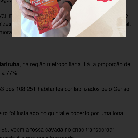
ai implantar, no início do mês, o Plano Municipal de
rizes e estratégias" para reduzir o deficit habitacional.
moradias regulares.
, na região metropolitana. Lá, a proporção de
arituba
a a 77%.
3 dos 108.251 habitantes contabilizados pelo Censo
eiro foi instalado no quintal e coberto por uma lona.
, 65, veem a fossa cavada no chão transbordar
canada é o que mais incomoda.