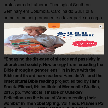
professora do Lutheran Theological Southern
Seminary em Columbia, Carolina do Sul. Foi a
primeira mulher permanente a fazer parte do corpo
docente do Departamento de Teologia do renomado
Serampore College.
Alguns de seus escritos: “The Violence of Silence:
Reviewing the Church’s stance on the issue of
Domestic Violence” in Asian Christian Review;
“Engaging the dis-ease of silence and passivity in
church and society: New energy from rereading the
Bible through a gender lens.” In In love with the
Bible and its ordinary readers: Hans de Wit and the
intercultural Bible reading project, edited by Hans
Snoek. Elkhart, IN: Institute of Mennonite Studies,
2015, pp. “Womb: Is it inside or Outside?
Reflections on the issue of Women renting their
wombs” in The Yobel Spring. Vol 1 eds. Praveen PS