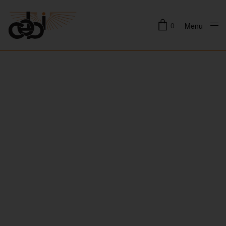
0
Menu
Close