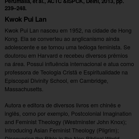
Perumalla, et al., ACTC &ISPCK, Delhi, 2013, pp.
239–248.
Kwok Pui Lan
Kwok Pui Lan nasceu em 1952, na cidade de Hong
Kong. Ela se converteu ao anglicanismo ainda
adolescente e se tornou uma teóloga feminista. Se
doutorou em Harvard e recebeu diversos prêmios
na área. Possui influência internacional e atua como
professora de Teologia Cristã e Espiritualidade na
Episcopal Divinity School, em Cambridge,
Massachusetts.
Autora e editora de diversos livros em chinês e
inglês, como por exemplo, Postcolonial Imagination
and Feminist Theology (Westminster John Knox);
Introducing Asian Feminist Theology (Pilgrim);
Discovering the Bible in the Non-Biblical World