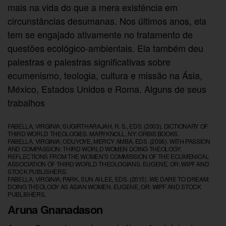
mais na vida do que a mera existência em
circunstâncias desumanas. Nos últimos anos, ela
tem se engajado ativamente no tratamento de
questões ecológico-ambientais. Ela também deu
palestras e palestras significativas sobre
ecumenismo, teologia, cultura e missão na Ásia,
México, Estados Unidos e Roma. Alguns de seus
trabalhos
FABELLA, VIRGINIA; SUGIRTHARAJAH, R. S., EDS. (2003). DICTIONARY OF
THIRD WORLD THEOLOGIES. MARYKNOLL, NY: ORBIS BOOKS.
FABELLA, VIRGINIA; ODUYOYE, MERCY AMBA, EDS. (2006). WITH PASSION
AND COMPASSION: THIRD WORLD WOMEN DOING THEOLOGY:
REFLECTIONS FROM THE WOMEN’S COMMISSION OF THE ECUMENICAL
ASSOCIATION OF THIRD WORLD THEOLOGIANS. EUGENE, OR: WIPF AND
STOCK PUBLISHERS.
FABELLA, VIRGINIA; PARK, SUN AI LEE, EDS. (2015). WE DARE TO DREAM:
DOING THEOLOGY AS ASIAN WOMEN. EUGENE, OR: WIPF AND STOCK
PUBLISHERS.
Aruna Gnanadason