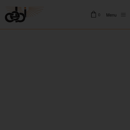
0
Menu
Close