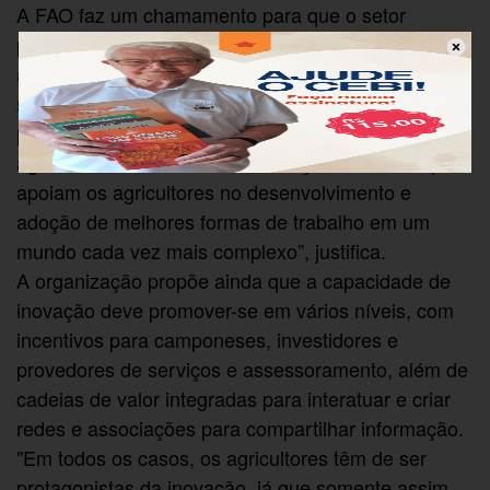
A FAO faz um chamamento para que o setor
público, trabalhando conjuntamente com os
agricultores, organizações da sociedade civil e o
setor privado, melhore os sistemas de inovação
para a agricultura. "Os sistemas de inovação
agrícola incluem todas as instituições e atores que
apoiam os agricultores no desenvolvimento e
adoção de melhores formas de trabalho em um
mundo cada vez mais complexo”, justifica.
A organização propõe ainda que a capacidade de
inovação deve promover-se em vários níveis, com
incentivos para camponeses, investidores e
provedores de serviços e assessoramento, além de
cadeias de valor integradas para interatuar e criar
redes e associações para compartilhar informação.
"Em todos os casos, os agricultores têm de ser
protagonistas da inovação, já que somente assim