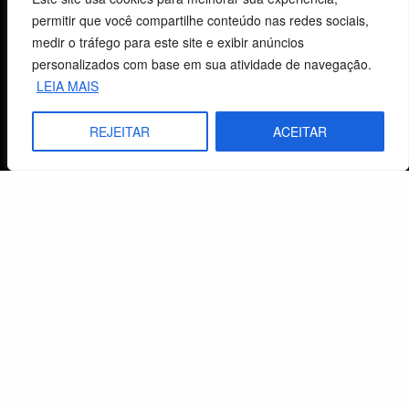
permitir que você compartilhe conteúdo nas redes sociais,
CNPJ: 29.832.607/0001-10
medir o tráfego para este site e exibir anúncios
São Leopoldo, RS, Brasil
personalizados com base em sua atividade de navegação.
LEIA MAIS
Fale Conosco
REJEITAR
ACEITAR
E-mails
vendas@cebi.org.br
comunicacao@cebi.org.br
WhatsApp / Vendas
+55 (51) 99734-4518
WhatsApp / Comunicação
+55 (51) 99799-3041