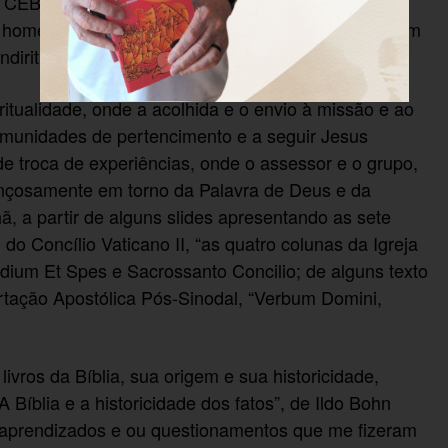
o CEBI no Paraná. O evento contou com a presença
e homens, vindos de quatro municípios vizinhos. Além
dirituba, Pien e Contenda.
tualidade, onde a acolhida e o envio à missão e ao
comunidades de pertencimento e a seguir Jesus
de troca de experiências, onde o assessor e o grupo,
ançosamente em torno da Palavra de Deus e da
, a partir de alguns slides apresentando as sete
do Concílio Vaticano II, “as quatro colunas da Igreja
dium Et Spes e Sacrossanto Concilio; de alguns texto
rtação Apostólica Pós-Sinodal, “Verbum Domini,
livros da Bíblia, sua origem e sua historicidade,
A Bíblia e a historicidade dos fatos”, de Ildo Bohn
-aprendizados e ou questionamentos que me fizeram