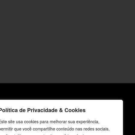
icos
Fale Conosco
Política de Privacidade & Cookies
E-mails
Este site usa cookies para melhorar sua experiência,
vendas@cebi.org.br
permitir que você compartilhe conteúdo nas redes sociais,
comunicacao@cebi.org.br