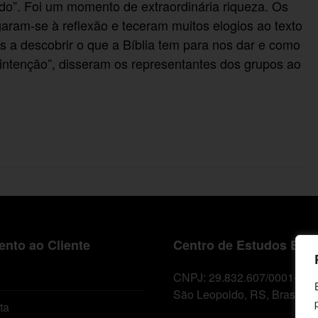
lido”. Foi um momento de extraordinária riqueza. Os
garam-se à reflexão e teceram muitos elogios ao texto
 a descobrir o que a Bíblia tem para nos dar e como
a intenção”, disseram os representantes dos grupos ao
nto ao Cliente
Centro de Estudos Bíbl
CNPJ: 29.832.607/0001-10
São Leopoldo, RS, Brasil
ta