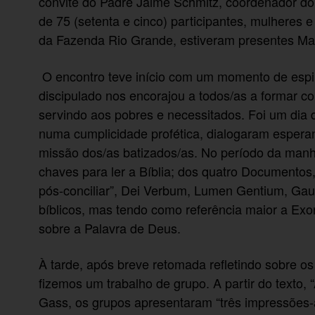
convite do Padre Jaime Schmitz, coordenador d
de 75 (setenta e cinco) participantes, mulheres 
da Fazenda Rio Grande, estiveram presentes Man
O encontro teve início com um momento de espiri
discipulado nos encorajou a todos/as a formar 
servindo aos pobres e necessitados. Foi um dia 
numa cumplicidade profética, dialogaram esper
missão dos/as batizados/as. No período da manhã
chaves para ler a Bíblia; dos quatro Documentos, 
pós-conciliar”, Dei Verbum, Lumen Gentium, Gau
bíblicos, mas tendo como referência maior a Exo
sobre a Palavra de Deus.
À tarde, após breve retomada refletindo sobre os 
fizemos um trabalho de grupo. A partir do texto, “
Gass, os grupos apresentaram “três impressões