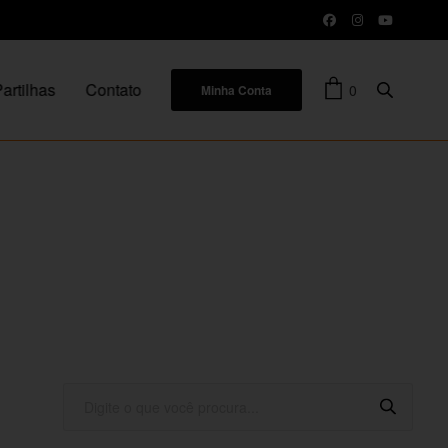
artilhas
Contato
0
Minha Conta