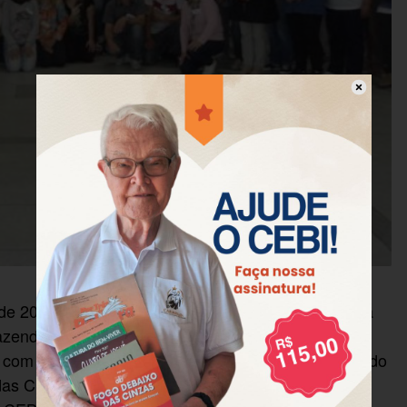
de 2014, das 08h00 às 17h30, na Paróquia Católica
azenda Rio Grande, na Região Metropolitana de
 com o tema “Introdução à Bíblia”. A assessoria foi do
das CEBs na capital paranaense, João Santiago, a