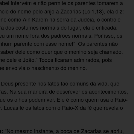
abel intervém e não permite os parentes tomarem a
io do nome pelo anjo a Zacarias (Lc 1,13), ela diz:
no como Ain Karem na serra da Judéia, o controle
ra dos costumes normais do lugar, ela é criticada.
eu um nome fora dos padrões normais. Por isso, os
nenhum parente com esse nome!” Os parentes não
a saber dele como quer que o menino seja chamado.
e dele é João.” Todos ficaram admirados, pois
ue envolvia o nascimento do menino.
 Deus presente nos fatos tão comuns da vida, que
toras. Na sua maneira de descrever os acontecimentos,
 que os olhos podem ver. Ele é como quem usa o Raio-
. Lucas lê os fatos com o Raio-X da fé que revela o
“No mesmo instante, a boca de Zacarias se abriu,
a: