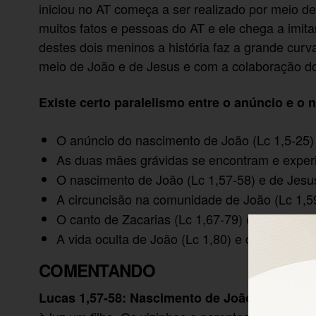
iniciou no AT começa a ser realizado por meio de
muitos fatos e pessoas do AT e ele chega a imita
destes dois meninos a história faz a grande curv
meio de João e de Jesus e com a colaboração dos
Existe certo paralelismo entre o anúncio e o
O anúncio do nascimento de João (Lc 1,5-25) 
As duas mães grávidas se encontram e exper
O nascimento de João (Lc 1,57-58) e de Jesus
A circuncisão na comunidade de João (Lc 1,59
O canto de Zacarias (Lc 1,67-79) e o canto d
A vida oculta de João (Lc 1,80) e de Jesus (L
COMENTANDO
“
Lucas 1,57-58: Nascimento de João Batista: