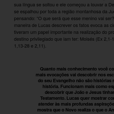
sua língua se soltou e ele começou a louvar a D
se espalhou por toda a região montanhosa da Jud
pensando: “O que será que esse menino vai ser?
maneira de Lucas descrever os fatos evoca as c
tiveram um papel importante na realização do pro
destino privilegiado que iam ter: Moisés (Ex 2,1
1,13-28 e 2,11).
Quanto mais conhecimento você co
mais evocações vai descobrir nos escr
do seu Evangelho não são histórias
história. Funcionam mais como espe
descobrir que João e Jesus tinham
Testamento. Lucas quer mostrar co
atender às mais profundas aspiraçõ
mostra que o Novo realiza o que o Ant