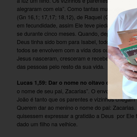
à luz um filho. Os vizinhos e parentes ouviram d
alegraram com ela”. Como tantas mulheres do AT,
(Gn 16,1; 17,17; 18,12), de Raquel (Gn 29,31) e
em fecundidade, assim Ele teve piedade de Isabe
se durante cinco meses. Quando, depois de cinc
Deus tinha sido bom para Isabel, todos se aleg
todos se envolvem com a vida dos outros, tanto 
Jesus nasceram, cresceram e receberam a sua 
das pessoas pelo resto da sua vida. É este ambie
: “No oit
Lucas 1,59: Dar o nome no oitavo dia
o nome de seu pai, Zacarias”. O envolvimento da
João é tanto que os parentes e vizinhos chegam 
Querem dar ao menino o nome do pai: Zacarias. 
quisessem expressar a gratidão a Deus por Ele te
dado um filho na velhice.