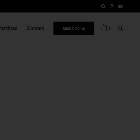
artilhas
Contato
0
Minha Conta