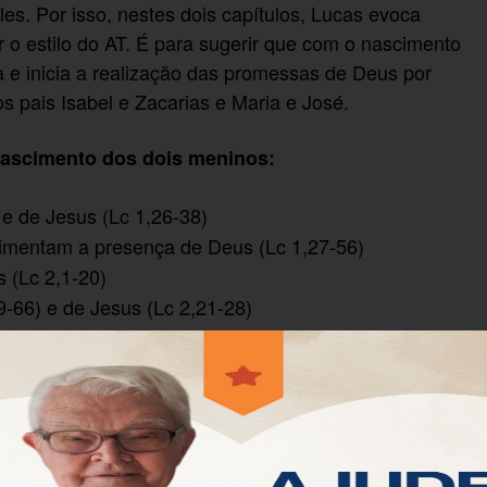
les. Por isso, nestes dois capítulos, Lucas evoca
r o estilo do AT. É para sugerir que com o nascimento
a e inicia a realização das promessas de Deus por
 pais Isabel e Zacarias e Maria e José.
 nascimento dos dois meninos:
e de Jesus (Lc 1,26-38)
imentam a presença de Deus (Lc 1,27-56)
 (Lc 2,1-20)
-66) e de Jesus (Lc 2,21-28)
e Simeão com a profecia de Ana (Lc 2,29-32)
c 2,39-52)
Completou-se para Isabel o tempo do parto e ela deu