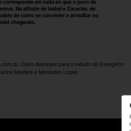
ão corresponde em tudo ao que o povo do
ava. Na atitude de Isabel e Zacarias, de
delo de como se converter e acreditar no
está chegando.
o.com.br. Outro destaque para o estudo do Evangelho
Carlos Mesters e Mercedes Lopes.