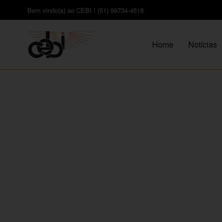
Bem vindo(a) ao CEBI ! (51) 99734-4518
Home
Notícias