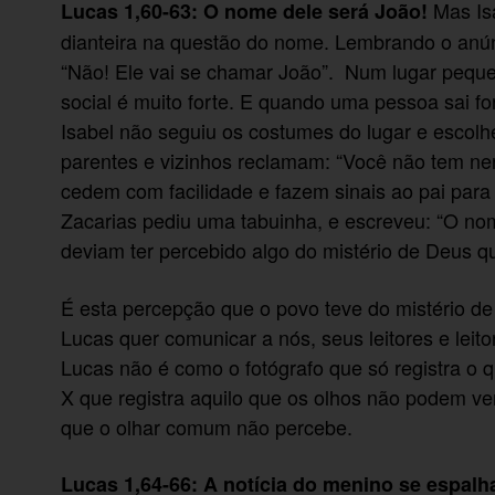
Mas Is
Lucas 1,60-63: O nome dele será João!
dianteira na questão do nome. Lembrando o anúnc
“Não! Ele vai se chamar João”. Num lugar peque
social é muito forte. E quando uma pessoa sai fo
Isabel não seguiu os costumes do lugar e escolh
parentes e vizinhos reclamam: “Você não tem 
cedem com facilidade e fazem sinais ao pai par
Zacarias pediu uma tabuinha, e escreveu: “O nom
deviam ter percebido algo do mistério de Deus q
É esta percepção que o povo teve do mistério de
Lucas quer comunicar a nós, seus leitores e lei
Lucas não é como o fotógrafo que só registra o
X que registra aquilo que os olhos não podem ver
que o olhar comum não percebe.
Lucas 1,64-66: A notícia do menino se espalh