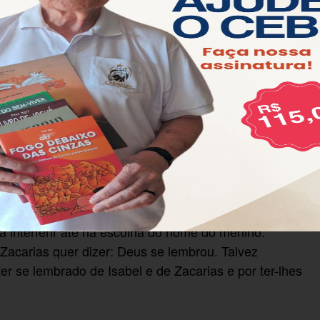
izer como o Senhor tinha sido bom para Isabel, e se
 Isabel era estéril: Como Deus teve piedade de Sara
 de Ana (1Sm 1,2.6.11) transformando a esterilidade
l, e ela concebeu um filho. Grávida, Isabel escondeu-
o meses, o povo pôde verificar no corpo dela como
raram com ela. Este ambiente comunitário em que
na alegria como na dor, é o ambiente em que João e
formação. Um ambiente assim marca a personalidade
nte comunitário que mais nos falta hoje.
avo dia, foram circuncidar o menino e queriam dar-lhe
 comunidade na vida da família de Zacarias, Isabel e
a interferir até na escolha do nome do menino.
Zacarias quer dizer: Deus se lembrou. Talvez
r se lembrado de Isabel e de Zacarias e por ter-lhes