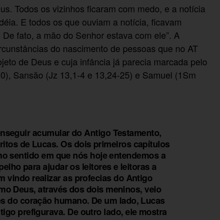
eus. Todos os vizinhos ficaram com medo, e a notícia
éia. E todos os que ouviam a notícia, ficavam
 De fato, a mão do Senhor estava com ele”. A
ircunstâncias do nascimento de pessoas que no AT
jeto de Deus e cuja infância já parecia marcada pelo
-10), Sansão (Jz 13,1-4 e 13,24-25) e Samuel (1Sm
nseguir acumular do Antigo Testamento,
itos de Lucas. Os dois primeiros capítulos
 no sentido em que nós hoje entendemos a
lho para ajudar os leitores e leitoras a
 vindo realizar as profecias do Antigo
mo Deus, através dos dois meninos, veio
es do coração humano. De um lado, Lucas
igo prefigurava. De outro lado, ele mostra