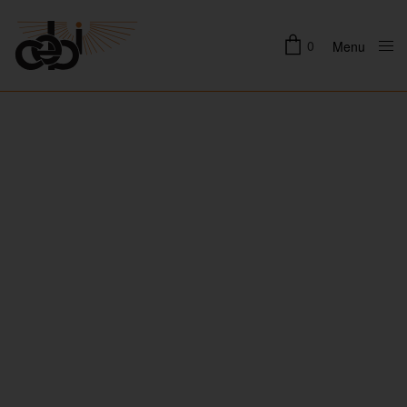
0
Menu
Close