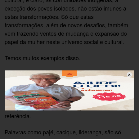
exceção dos povos isolados, não estão imunes a
estas transformações. Só que estas
transformações, além de novos desafios, também
vem trazendo ventos de mudança e expansão do
papel da mulher neste universo social e cultural.
Temos muitos exemplos disso.
É cada vez mais comum esta participação nos
processos de tomada de decisão e
representatividade do movimento indígena, bem
como de outros espaços ditos “de poder” que, até
bem pouco tempo, tinham a figura masculina como
referência.
Palavras como pajé, cacique, liderança, são só