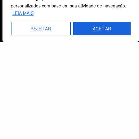
Estaduais
personalizados com base em sua atividade de navegação.
LEIA MAIS
História
Objetivos
REJEITAR
ACEITAR
Método
Política de Privacidade
Atendimento ao Cliente
Livraria
Minha conta
Carrinho
Lista de Desejos