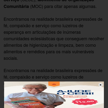
(MOC) para citar apenas algumas.
Comunitária
Encontramos na realidade brasileira expressões de
fé, compaixão e serviço como luzeiros de
esperança em articulações de inúmeras
comunidades eclesiásticas que conseguem recolher
alimentos de higienização e limpeza, bem como
alimentos e remédios para os mais vulneráveis
sociais.
Encontramos na realidade brasileira expressões de
fé, compaixão e serviço como luzeiros de
esperança quando uma rede solidária protege
familiares e vizinhos idosos com idas aos
supermercados, às farmácias e aos bancos. Nessa
proteção e amorosidade a face de Deus é revelada.