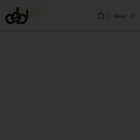
0
Menu
Close