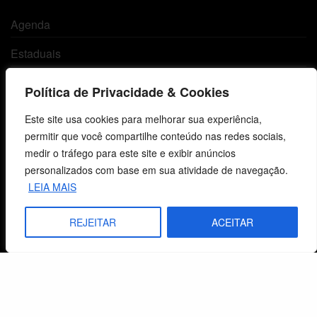
Agenda
Estaduais
História
Política de Privacidade & Cookies
Objetivos
Este site usa cookies para melhorar sua experiência,
permitir que você compartilhe conteúdo nas redes sociais,
Método
medir o tráfego para este site e exibir anúncios
Política de Privacidade
personalizados com base em sua atividade de navegação.
LEIA MAIS
Atendimento ao Cliente
REJEITAR
ACEITAR
Livraria
Minha conta
Carrinho