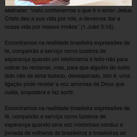
Assim, podemos rememorar a narrativa bíblica ao
assinalar: “nisto conhecemos o que é o amor: Jesus
Cristo deu a sua vida por nós, e devemos dar a
nossa vida por nossos irmãos” (1 João 3:16).
Encontramos na realidade brasileira expressões de
fé, compaixão e serviço como luzeiros de
esperança quando um telefonema é feito não para
cobrar ou reclamar, mas, para que alguém do outro
lado não se sinta isolado, desesperado, isto é, uma
ligação pode revelar a voz amorosa de Deus que
cuida, empodera e faz sorrir.
Encontramos na realidade brasileira expressões de
fé, compaixão e serviço como luzeiros de
esperança quando uma voz misteriosa conduz a
jornada de milhares de brasileiros e brasileiras ao