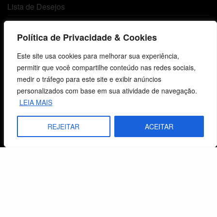
Lista de Desejos
Termos e Condições
Política de Privacidade & Cookies
Este site usa cookies para melhorar sua experiência,
Centro de Estudos Bíblicos
permitir que você compartilhe conteúdo nas redes sociais,
medir o tráfego para este site e exibir anúncios
CNPJ: 29.832.607/0001-10
personalizados com base em sua atividade de navegação.
São Leopoldo, RS, Brasil
LEIA MAIS
REJEITAR
ACEITAR
Fale Conosco
E-mails
vendas@cebi.org.br
comunicacao@cebi.org.br
WhatsApp / Vendas
+55 (51) 99734-4518