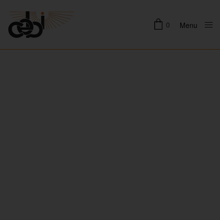
0
Menu
Close