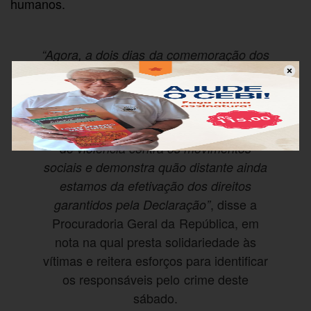
humanos.
“Agora, a dois dias da comemoração dos
70 anos da Declaração Universal dos
Direitos Humanos (DUDH), mais um
irmão de Osvaldo é assassinado, fato
que preocupa diante do contexto sombrio
de violência contra os movimentos
sociais e demonstra quão distante ainda
estamos da efetivação dos direitos
, disse a
garantidos pela Declaração”
Procuradoria Geral da República, em
nota na qual presta solidariedade às
vítimas e reitera esforços para identificar
os responsáveis pelo crime deste
sábado.