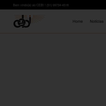
Bem vindo(a) ao CEBI ! (51) 99734-4518
Home
Notícias