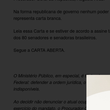
Na forma republicana de governo nenhum poder é
representa carta branca.
Leia essa Carta e se estiver de acordo a assine
dos 80 senadores e senadoras brasileiros.
Segue a CARTA ABERTA.
O Ministério Público, em especial, é titular das g
Federal: defender a ordem jurídica, o regime demo
indisponíveis.
Ao decidir não denunciar o atual ocupante da pr
exercício do mandato, o Procurador-Geral da Rep