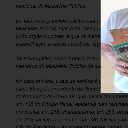
funcional do Ministério Público.
De fato, esse princípio institucional existe não p
Ministério Público, mas para assegurar que o Min
outro órgão ou poder, e que os membros do Minis
subordinação a outros membros, órgãos e instânci
Tal prerrogativa, como é óbvio, tem razão de ser
membros do Ministério Público de cumprir a Const
No caso em tela, o que se verifica é que o Procu
cometidos pelo presidente da República – avultam
da pandemia de Covid-19, que causaram a morte 
art. 135 do Código Penal; epidemia com resultado
preventiva, art. 268; charlatanismo, art. 283; pre
art. 315; incitação ao crime, art. 286; falsificaç
CPI da Pandemia – ao acobertar esses crimes, o