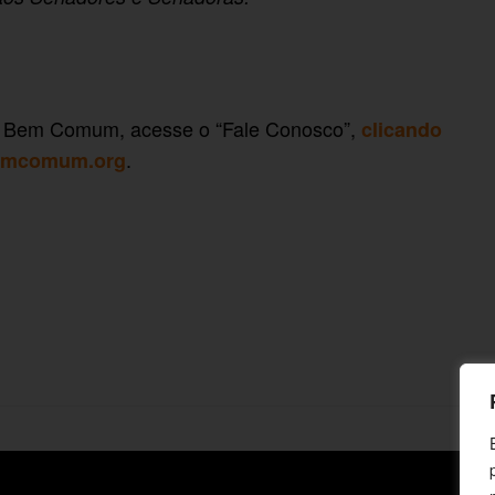
lo Bem Comum, acesse o “Fale Conosco”,
clicando
.
emcomum.org