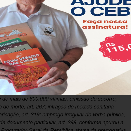
ara legitimar a atuação arbitrária de membro do
istério Público atue sem interferência de nenhum
tério Público não estejam submetidos a hierarquia ou
as internas da instituição.
 na defesa da própria sociedade, e ela não exime os
ituição e as leis.
rador-Geral da República, ao acobertar os crimes
 entre os mais graves os crimes relativos à gestão
de mais de 600.000 vítimas: omissão de socorro,
 de morte, art. 267; infração de medida sanitária
varicação, art. 319; emprego irregular de verba pública,
ão de documento particular, art. 298, conforme apurou a
 Procurador-Geral da República abusa da prerrogativa