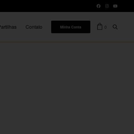
artilhas
Contato
0
Minha Conta