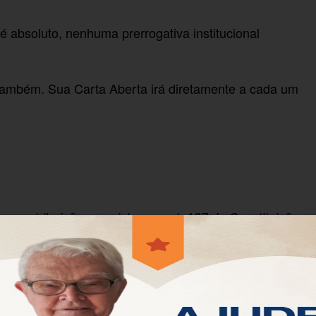
 absoluto, nenhuma prerrogativa institucional
 também. Sua Carta Aberta irá diretamente a cada um
raves atribuições previstas no art. 127 da Constituição
crático e os interesses sociais e individuais
esidência da República pelos crimes cometidos no
ública extrapola os limites da independência