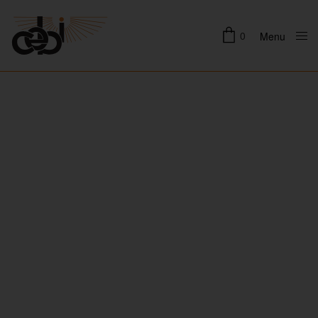
0
Menu
Close