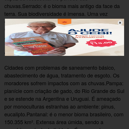
chuvas.Serrado: é o bioma mais antigo da face da
terra. Sua biodiversidade é imensa. Uma vez
extinto, não tem mais poder de regeneração.
Compreende 22,65% do território nacional.Mata
Atlântica, com floresta tropical: é uma área de
1.315.460km², rica em biodiversidade, com grande
concentração urbana (120 milhões de brasileiros).
Cidades com problemas de saneamento básico,
abastecimento de água, tratamento de esgoto. Os
moradores sofrem impactos com as chuvas.Pampa:
planície com criação de gado, do Rio Grande do Sul
e se estende na Argentina e Uruguai. É ameaçado
por monoculturas estranhas ao ambiente: pinus,
eucalipto.Pantanal: é o menor bioma brasileiro, com
150.355 km². Extensa área úmida, sendo a