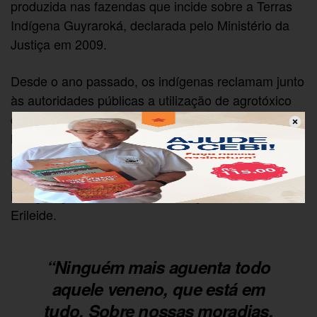
produzida nas fazendas que incide sobre a Terras
Indígena Guyraroká, declarada pelo Ministério da
Justiça em 2009.
Desde o ano passado, os indígenas reclamam junto
às autoridades públicas a utilização de agrotóxico
contra a comunidade, composta por 120 Guarani
Kaiowá; do total, entre 40 e 50 são crianças e
adolescentes. A coincidência agora é que
“começaram a usar esses venenos depois da
inauguração da escola, no começo de abril”, diz
Erileide.
“Ninguém mais aguenta todo
aquele veneno, que está em
tudo. Sobre nossas moradias,