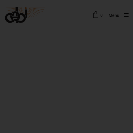
0
Menu
Close