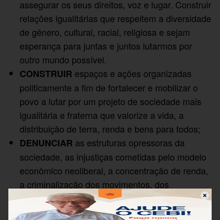
assegurar os seus direitos, voz e lugar. Construir
relações igualitárias que respeitem a diversidade
de gênero, cultural, racial, religiosa e sejam
esperança para juntas e juntos lutarmos por
outro mundo possível.
espaços e ações organizadas
CONSTRUIR
politicamente a fim de fortalecer e mobilizar o
povo a lutar por um projeto de sociedade mais
igualitária e fraterna que valorize a vida, a
distribuição de terra, renda e bens para todos;
as estruturas opressoras da
DENUNCIAR
sociedade, as injustiças cometidas pelo modelo
econômico neoliberal, a concentração de renda,
a criminalização dos movimentos, dos
defensores e defensoras dos direitos humanos e
das lutas populares;