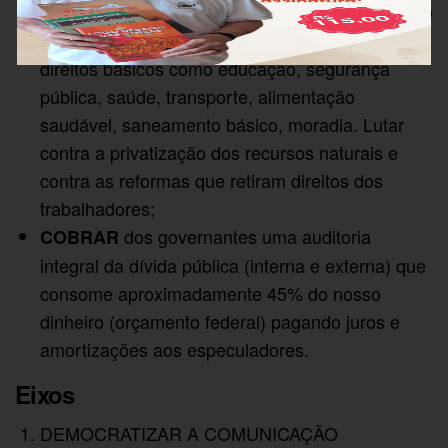
os espaços públicos e exigir do Estado
OCUPAR
a garantia do acesso e a universalização dos
direitos básicos como educação, segurança
pública, saúde, transporte, alimentação
saudável, saneamento básico, moradia. Lutar
contra a privatização dos recursos naturais e
contra as reformas que retiram direitos dos
trabalhadores;
dos governantes uma auditoria
COBRAR
integral da dívida pública (interna e externa) que
consome aproximadamente 45% do nosso
dinheiro (orçamento federal) pagando juros e
amortizações aos especuladores.
Eixos
DEMOCRATIZAR A COMUNICAÇÃO