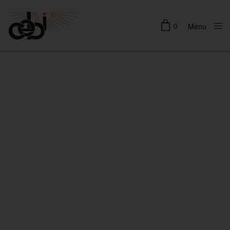
0
Menu
Close