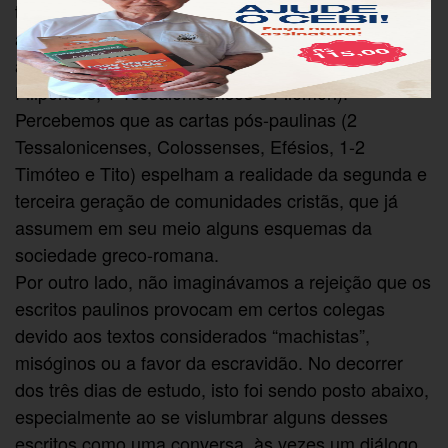
tornassem mais claros, pois fizemos uma
aproximação ao Paulo histórico a partir das cartas
autênticas (Romanos, 1-2 Coríntios. Gálatas,
Filipenses, 1 Tessalonicenses e Filemon).
Percebemos que as cartas pós-paulinas (2
Tessalonicenses, Colossenses, Efésios, 1-2
Timóteo e Tito) espelham a realidade da segunda e
terceira geração de comunidades cristãs, que já
assumem em seu meio alguns esquemas da
sociedade greco-romana.
Por outro lado, não imaginávamos a rejeição que os
escritos paulinos provocam em certos colegas
devido aos textos considerados “machistas”,
misóginos ou a favor da escravidão. No decorrer
dos três dias de estudo, isto foi sendo posto abaixo,
especialmente ao se vislumbrar alguns desses
escritos como uma conversa, às vezes um diálogo