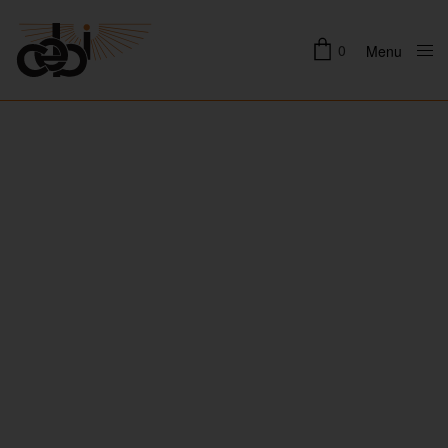
0
Menu
Close