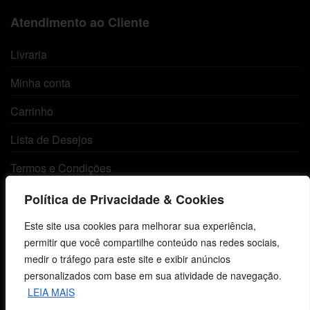
Atendimento ao Cliente
Livraria
Minha conta
Carrinho
Lista de Desejos
Termos e Condições
Política de Privacidade & Cookies
Centro de Estudos Bíblicos
Este site usa cookies para melhorar sua experiência,
permitir que você compartilhe conteúdo nas redes sociais,
CNPJ: 29.832.607/0001-10
medir o tráfego para este site e exibir anúncios
São Leopoldo, RS, Brasil
personalizados com base em sua atividade de navegação.
LEIA MAIS