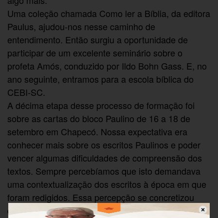
Uma coleção chamada Como ler a Bíblia, da editora
Paulus, ajudou-nos nesse caminho de
entendimento. Então surgiu a oportunidade de
participar de um excelente seminário sobre o
profeta Amós, conduzido por Ildo Bohn Gass. E, no
ano seguinte, entramos para a escola bíblica do
CEBI-SC.
A décima etapa desse processo de formação foi
sobre as cartas do bloco Paulino de 16 a 18 de
setembro em Chapecó. Nossa expectativa era
conhecer mais sobre os escritos Paulinos e poder
vencer algumas dificuldades de compreensão dos
textos. Sempre percebíamos que isto demandava
uma contextualização dos escritos à época em que
foram redigidos. Essa percepção se concretizou
durante o estudo, permitindo que os textos se