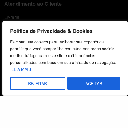
Atendimento ao Cliente
Livraria
Minha conta
Política de Privacidade & Cookies
Carrinho
Este site usa cookies para melhorar sua experiência,
permitir que você compartilhe conteúdo nas redes sociais,
Lista de Desejos
medir o tráfego para este site e exibir anúncios
personalizados com base em sua atividade de navegação.
Termos e Condições
LEIA MAIS
Centro de Estudos Bíblicos
REJEITAR
ACEITAR
CNPJ: 29.832.607/0001-10
São Leopoldo, RS, Brasil
Fale Conosco