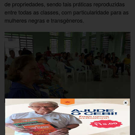
de propriedades, sendo tais práticas reproduzidas
entre todas as classes, com particularidade para as
mulheres negras e transgêneros.
Por fim, a
Valéria Vilhena,
professora. Dra.
representando a
EIG – Evangélicas pela
, trouxe para o debate a
Igualdade de Gênero