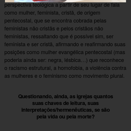
perspectiva teológica a partir de seu lugar de fala
como mulher, feminista, cristã, de origem
pentecostal, que se encontra cobrada pelas
feministas não cristãs e pelos cristãos não
feministas, ressaltando que é possível sim, ser
feminista e ser cristã, afirmando e reafirmando suas
posições como mulher evangélica pentecostal (mas
poderia ainda ser: negra, lésbica…) que reconhece
o racismo estrutural, a homofobia, a violência contra
as mulheres e o feminismo como movimento plural.
Questionando, ainda, as igrejas quantos
suas chaves de leitura, suas
interpretações/hermenêuticas, se são
pela vida ou pela morte?