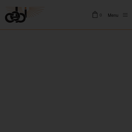
0
Menu
Close