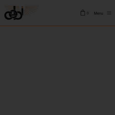
0
Menu
Close