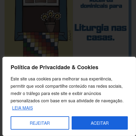
Política de Privacidade & Cookies
Este site usa cookies para melhorar sua experiência,
LITURGIAS
permitir que você compartilhe conteúdo nas redes sociais,
Liturgia nas Casas – Domingo da
medir o tráfego para este site e exibir anúncios
manifestação de Jesus nas bodas de
personalizados com base em sua atividade de navegação.
Caná
LEIA MAIS
Por prevenção, não vamos à comunidade para Celebrar o
REJEITAR
ACEITAR
Dia do Senhor, mas podemos celebrar…