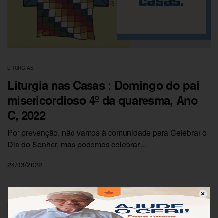
LITURGIAS
Liturgia nas Casas : Domingo do pai
misericordioso 4º da quaresma, Ano
C, 2022
Por prevenção, não vamos à comunidade para Celebrar o
Dia do Senhor, mas podemos celebrar…
24/03/2022