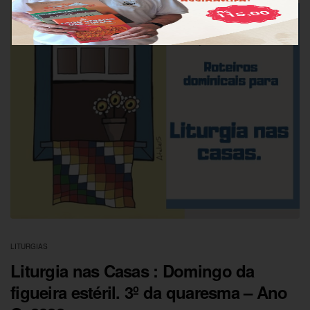
LITURGIAS
Liturgia nas Casas : Domingo da
figueira estéril. 3º da quaresma – Ano