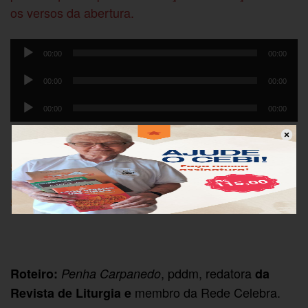
os versos da abertura.
Tocador
00:00
00:00
de
Tocador
áudio
00:00
00:00
de
Tocador
áudio
00:00
00:00
de
áudio
5º COMUM Ano C- Celular (1)
5º COMUM Ano C- impresso (1)
, pddm, redatora
Roteiro:
Penha Carpanedo
da
membro da Rede Celebra.
Revista de Liturgia e