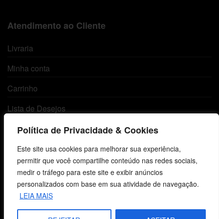
Atendimento ao Cliente
Livraria
Minha conta
Carrinho
Lista de Desejos
Termos e Condições
Política de Privacidade & Cookies
Este site usa cookies para melhorar sua experiência,
Centro de Estudos Bíblicos
permitir que você compartilhe conteúdo nas redes sociais,
medir o tráfego para este site e exibir anúncios
CNPJ: 29.832.607/0001-10
personalizados com base em sua atividade de navegação.
São Leopoldo, RS, Brasil
LEIA MAIS