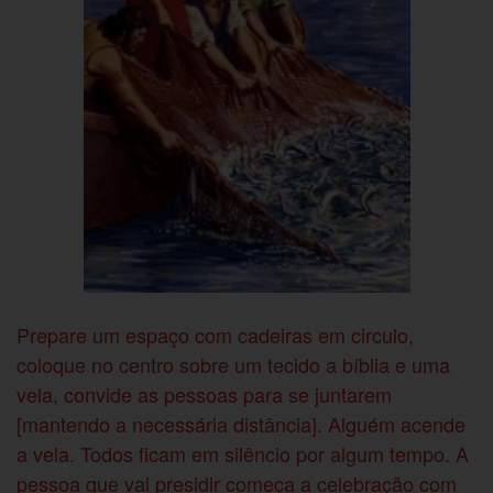
Prepare um espaço com cadeiras em circulo,
coloque no centro sobre um tecido a bíblia e uma
vela, convide as pessoas para se juntarem
[mantendo a necessária distância]. Alguém acende
a vela. Todos ficam em silêncio por algum tempo. A
pessoa que vai presidir começa a celebração com