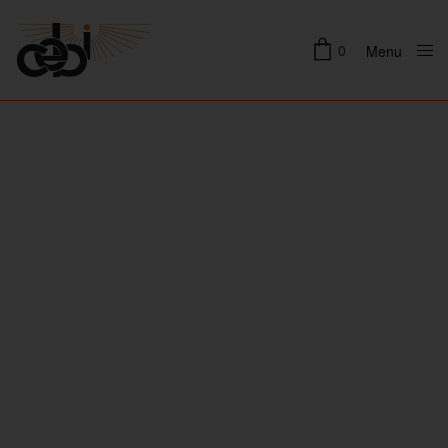
0
Menu
Close