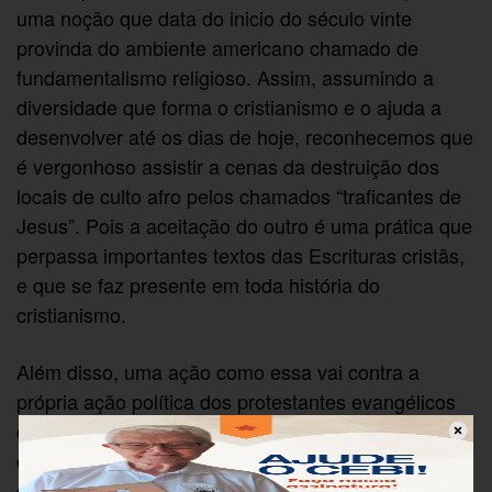
uma noção que data do inicio do século vinte
provinda do ambiente americano chamado de
fundamentalismo religioso. Assim, assumindo a
diversidade que forma o cristianismo e o ajuda a
desenvolver até os dias de hoje, reconhecemos que
é vergonhoso assistir a cenas da destruição dos
locais de culto afro pelos chamados “traficantes de
Jesus”. Pois a aceitação do outro é uma prática que
perpassa importantes textos das Escrituras cristãs,
e que se faz presente em toda história do
cristianismo.
Além disso, uma ação como essa vai contra a
própria ação política dos protestantes evangélicos
desde a formação do Brasil. Eles apoiaram a
diversidade religiosa e de culto. Apoiaram a
diversidade porque no passado eram mais ainda