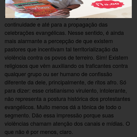
uma minoria no país. Portanto, a garantia desse
dispositivo legal seria estratégica para sua
continuidade e até para a propagação das
celebrações evangélicas. Nesse sentido, é ainda
mais alarmante a percepção de que existem
pastores que incentivam tal territorialização da
violência contra os povos de terreiro. Sim! Existem
religiosos que vêm auxiliando os traficantes contra
qualquer grupo ou ser humano de confissão
diferente da dele, principalmente, de ritos afro. Só
para dizer: esse cristianismo virulento, intolerante,
não representa a postura histórica dos protestantes
evangélicos. Muito menos dá a tônica de todo o
segmento. Dão essa impressão porque suas
violências chamam atenção dos canais e mídias. O
que não é por menos, claro.