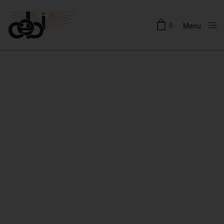
0
Menu
Close