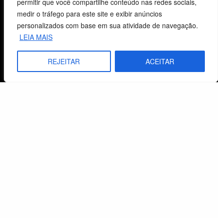
permitir que você compartilhe conteúdo nas redes sociais,
Centro de Estudos Bíblicos
medir o tráfego para este site e exibir anúncios
personalizados com base em sua atividade de navegação.
CNPJ: 29.832.607/0001-10
LEIA MAIS
São Leopoldo, RS, Brasil
REJEITAR
ACEITAR
Fale Conosco
E-mails
vendas@cebi.org.br
comunicacao@cebi.org.br
WhatsApp / Vendas
+55 (51) 99734-4518
WhatsApp / Comunicação
+55 (51) 99799-3041