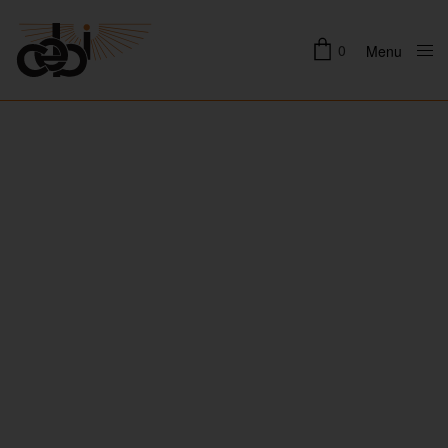
0
Menu
Close