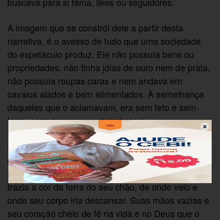
buscava para si fama, likes ou seguidores.
A imagem que se constrói dele a partir desta
narrativa, é o avesso de tudo que uma sociedade
do espetáculo produz. Ele não possuía bens ou
propriedades, não tinha jóias de ouro nem de prata,
não possuía roupas caras e nem andava em
cavalos alados e bem alimentados. À semelhança
daqueles que o aclamavam, era sem teto e sem-
terra, carregava em seus ombros a
responsabilidade e todas as implicações de ser anti
sistema. Em seus olhos a esperança e a certeza de
quem sabe que nem a morte pode destruir um
sonho de um mundo melhor. Seus pés empoeirados
trazia a cor da terra do seu chão, de onde veio e
onde seu corpo iria descansar. Suas mãos vazias e
seu coração cheio de fé na vida e no Deus que o