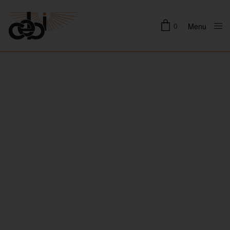
0
Menu
Close