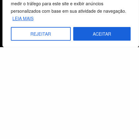
medir o tráfego para este site e exibir anúncios
personalizados com base em sua atividade de navegação.
Centro de Estudos Bíblicos
LEIA MAIS
CNPJ: 29.832.607/0001-10
REJEITAR
ACEITAR
São Leopoldo, RS, Brasil
Fale Conosco
E-mails
vendas@cebi.org.br
comunicacao@cebi.org.br
WhatsApp / Vendas
+55 (51) 99734-4518
WhatsApp / Comunicação
+55 (51) 99799-3041