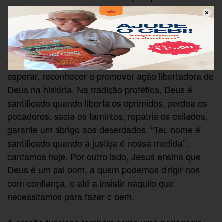
ensina supõe esta consciência da grandeza e da
urgência da missão.
A primeira frase da oração ensinada por Jesus fala
de santificar o nome de Deus, e isso significa
esperar, reconhecer e promover ação libertadora de
Deus na história. Na tradição profética, Deus é
santificado quando liberta os oprimidos, perdoa os
pecadores, sacia os famintos, repatria os exilados,
garante um abrigo aos deserdados. “Teu nome é
santificado quando a justiça é nossa medida”,
cantamos hoje. Por outro lado, Jesus ensina que
Deus é um pai bom, a quem podemos dirigir-nos
com confiança, e até a insistir naquilo que
necessitamos para fazer o bem.
A oração funciona também como uma pedagogia