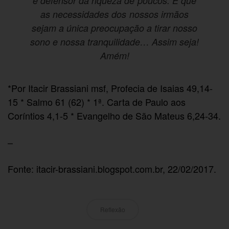
e defensor da riqueza de poucos. E que
as necessidades dos nossos irmãos
sejam a única preocupação a tirar nosso
sono e nossa tranquilidade… Assim seja!
Amém!
*Por Itacir Brassiani msf, Profecia de Isaias 49,14-
15 * Salmo 61 (62) * 1ª. Carta de Paulo aos
Coríntios 4,1-5 * Evangelho de São Mateus 6,24-34.
–
Fonte: itacir-brassiani.blogspot.com.br, 22/02/2017.
Reflexão