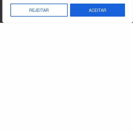
REJEITAR
ACEITAR
A comunidade de fé: Pedra de apoio ou pedra de tropeço?