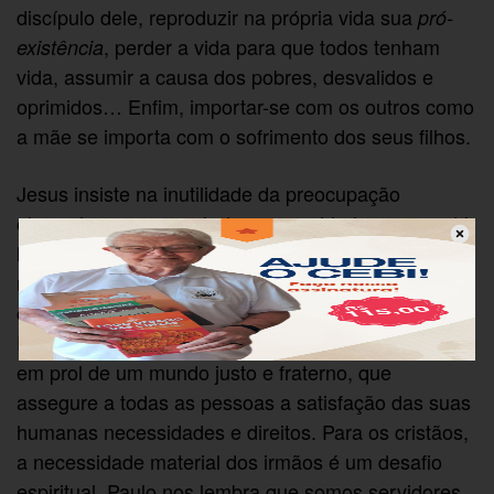
discípulo dele, reproduzir na própria vida sua
pró-
, perder a vida para que todos tenham
existência
vida, assumir a causa dos pobres, desvalidos e
oprimidos… Enfim, importar-se com os outros como
a mãe se importa com o sofrimento dos seus filhos.
Jesus insiste na inutilidade da preocupação
obsessiva com as próprias necessidades, mas está
longe de aceitar ou propor a indiferença diante das
necessidades primárias dos outros. Nada mais
contrário ao seu ensino e à sua prática! A busca do
Reino de Deus é exatamente o empenho pessoal
em prol de um mundo justo e fraterno, que
assegure a todas as pessoas a satisfação das suas
humanas necessidades e direitos. Para os cristãos,
a necessidade material dos irmãos é um desafio
espiritual. Paulo nos lembra que somos servidores