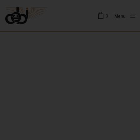
0
Menu
Close