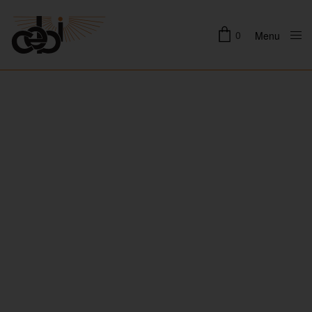
0
Menu
Close