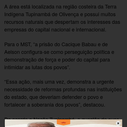
A área está localizada na região costeira da Terra
Indígena Tupinambá de Olivença e possui muitos
recursos naturais que despertam os interesses das
empresas do capital nacional e internacional.
Para o MST, “a prisão do Cacique Babau e de
Aelson configura-se como perseguição política e
demonstração de força e poder do capital para
intimidar as lutas dos povos”.
“Essa ação, mais uma vez, demonstra a urgente
necessidade de reformas profundas nas instituições
do estado, que deveriam defender o povo e
fortalecer a soberania dos povos”, destacou.
De acordo a Nação Tupinambá, a questão de suas
terras ancestrais não é um caso de polícia e sim de