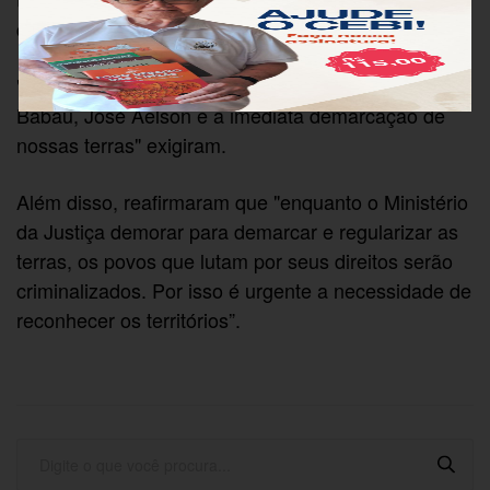
demarcação e justiça.
"Pedimos a imediata liberdade para o Cacique
Babau, José Aelson e a imediata demarcação de
nossas terras" exigiram.
Além disso, reafirmaram que "enquanto o Ministério
da Justiça demorar para demarcar e regularizar as
terras, os povos que lutam por seus direitos serão
criminalizados. Por isso é urgente a necessidade de
reconhecer os territórios”.