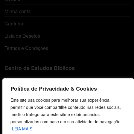
Minha conta
Carrinho
Lista de Desejos
Termos e Condições
Centro de Estudos Bíblicos
CNPJ: 29.832.607/0001-10
Política de Privacidade & Cookies
São Leopoldo, RS, Brasil
Este site usa cookies para melhorar sua experiência,
permitir que você compartilhe conteúdo nas redes sociais,
Fale Conosco
medir o tráfego para este site e exibir anúncios
personalizados com base em sua atividade de navegação.
E-mails
LEIA MAIS
vendas@cebi.org.br