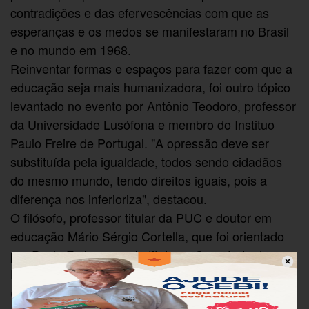
contradições e das efervescências com que as
esperanças e os medos se manifestaram no Brasil
e no mundo em 1968.
Reinventar formas e espaços para fazer com que a
educação seja mais humanizadora, foi outro tópico
levantado no evento por Antônio Teodoro, professor
da Universidade Lusófona e membro do Instituo
Paulo Freire de Portugal. "A opressão deve ser
substituída pela igualdade, todos sendo cidadãos
do mesmo mundo, tendo direitos iguais, pois a
diferença nos inferioriza", destacou.
O filósofo, professor titular da PUC e doutor em
educação Mário Sérgio Cortella, que foi orientado
por Paulo Freire e o substituiu na Secretaria da
Educação paulistana no governo de Luiza Erundina
(PT), explicou que a pedagogia freiriana é