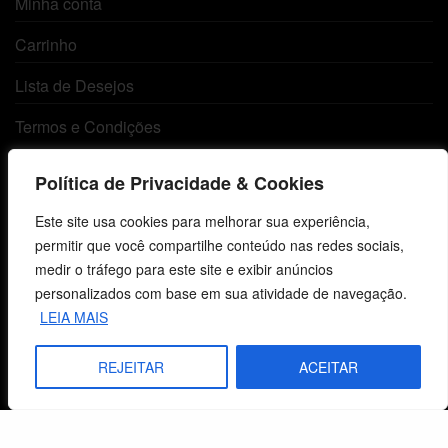
Minha conta
Carrinho
Lista de Desejos
Termos e Condições
Política de Privacidade & Cookies
Centro de Estudos Bíblicos
Este site usa cookies para melhorar sua experiência,
CNPJ: 29.832.607/0001-10
permitir que você compartilhe conteúdo nas redes sociais,
São Leopoldo, RS, Brasil
medir o tráfego para este site e exibir anúncios
personalizados com base em sua atividade de navegação.
LEIA MAIS
Fale Conosco
REJEITAR
ACEITAR
E-mails
vendas@cebi.org.br
comunicacao@cebi.org.br