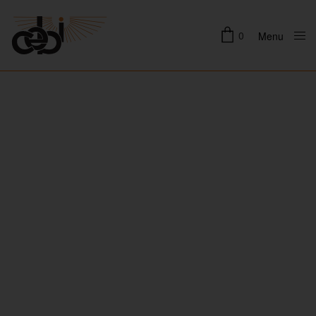
0
Menu
Close