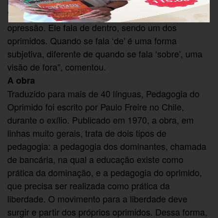
realmente do oprimido e não sobre o oprimido.
"Paulo Freire sofreu na pele as conseqüências da
opressão. Ele fala de dentro, sendo um dos
oprimidos. Quando se fala ‘de' é uma forma
subjetiva, diferente de quando se fala ‘sobre', uma
visão de fora", comentou.
A obra
Traduzido para mais de 40 línguas, Pedagogia do
Oprimido foi escrito por Paulo Freire no Chile,
durante o exílio. Publicado em 1970, a obra, em
linhas muito gerais, trata de dois tipos de
pedagogia: a pedagogia dos dominantes, chamada
de bancária, na qual a educação existe como
prática da dominação, e a pedagogia do oprimido,
que precisa ser realizada como prática da
liberdade. O movimento para a liberdade deve
surgir e partir dos próprios oprimidos. Dessa forma,