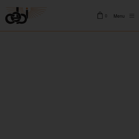
0
Menu
Close