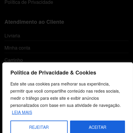
Política de Privacidade
Atendimento ao Cliente
Livraria
Minha conta
Carrinho
Lista de Desejos
Política de Privacidade & Cookies
Termos e Condições
Este site usa cookies para melhorar sua experiência,
permitir que você compartilhe conteúdo nas redes sociais,
medir o tráfego para este site e exibir anúncios
Centro de Estudos Bíblicos
personalizados com base em sua atividade de navegação.
LEIA MAIS
CNPJ: 29.832.607/0001-10
São Leopoldo, RS, Brasil
REJEITAR
ACEITAR