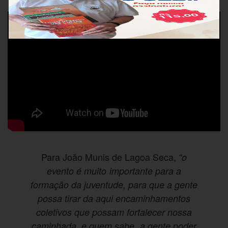
Para João Munis de Lagoa Seca,
“o
evento é muito importante para a
formação da juventude, para que a gente
possa tirar da aqui encaminhamentos
coletivos que possam fortalecer nossa
caminhada, e quem sabe, a gente poder