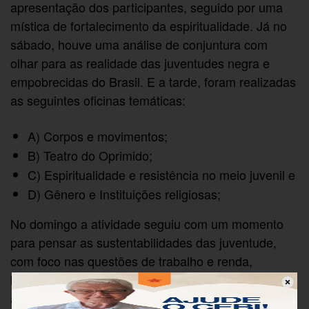
apresentação dos participantes, seguido por uma
mística de fortalecimento da espiritualidade. Já no
sábado, houve uma análise de conjuntura com
olhar para as realidade das juventudes negra e
empobrecidas do Brasil. E a tarde, foram realizadas
as seguintes oficinas temáticas:
A) Corpos e movimentos;
B) Teatro do Oprimido;
C) Espiritualidade e resistência no meio juvenil e
D) Gênero e Instituições religiosas;
No domingo a atividade seguiu com um momento
para pensar as sustentabilidades das juventude,
com foco nas questões de trabalho e renda,
buscando perspectivas individuais e coletivas de se
auto sustentar.