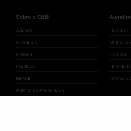
Sobre o CEBI
Atendime
Agenda
Livraria
Estaduais
Minha con
História
Carrinho
Objetivos
Lista de D
Método
Termos e 
Política de Privacidade
© 2026 Centro de Estudos Biblicos. Todos os direitos reservados. By Zwei Arts.