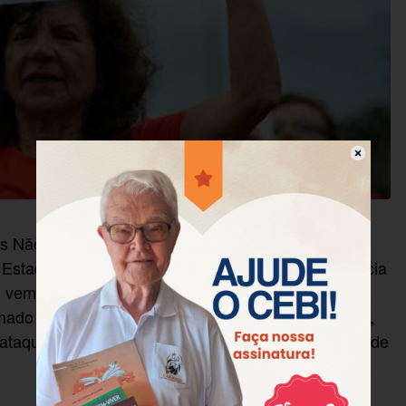
es Não Governamentais, que representa cerca 250
Estados, e atua na defesa de direitos, da democracia
l, vem a publico declarar sua profunda preocupação
ado na América Latina e, especialmente, no Brasil,
o ataques dos grandes grupos econômicos e da grande