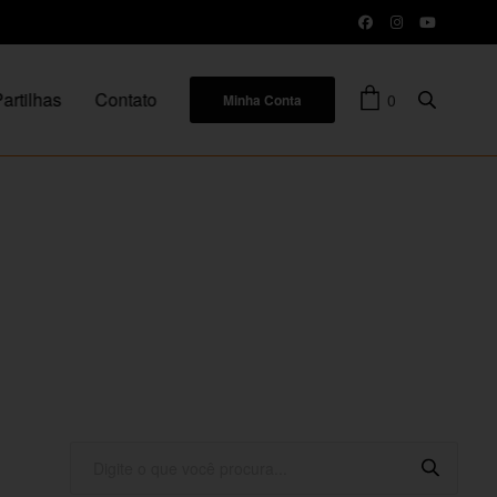
artilhas
Contato
0
Minha Conta