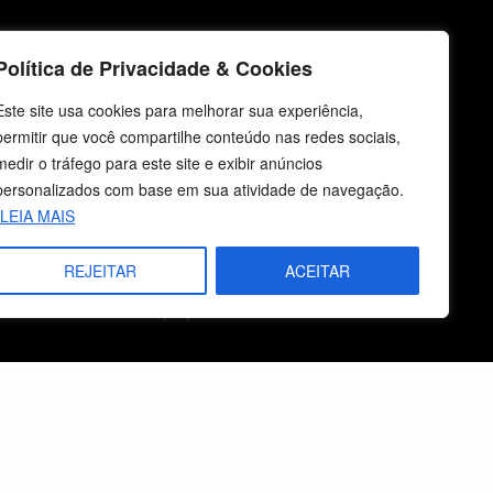
icos
Fale Conosco
Política de Privacidade & Cookies
Este site usa cookies para melhorar sua experiência,
E-mails
permitir que você compartilhe conteúdo nas redes sociais,
vendas@cebi.org.br
medir o tráfego para este site e exibir anúncios
comunicacao@cebi.org.br
personalizados com base em sua atividade de navegação.
WhatsApp / Vendas
LEIA MAIS
+55 (51) 99734-4518
REJEITAR
ACEITAR
WhatsApp / Comunicação
+55 (51) 99799-3041