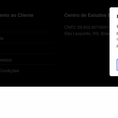
nto ao Cliente
Centro de Estudos Bíbl
CNPJ: 29.832.607/0001-10
São Leopoldo, RS, Brasil
ta
esejos
Condições