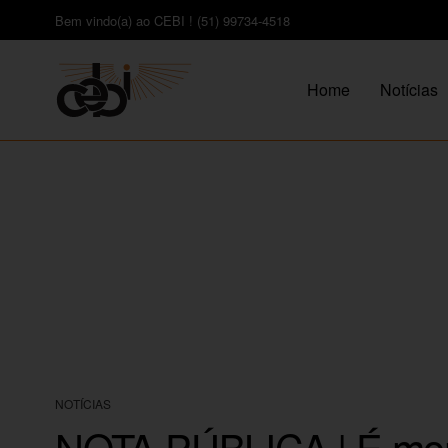
Bem vindo(a) ao CEBI ! (51) 99734-4518
Home
Notícias
NOTÍCIAS
NOTA PÚBLICA | É mom