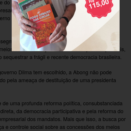
se do sistema politico brasileiro, sequestrado pelo
esarial das campanhas eleitorais e pela
verno Federal de ampliar mecanismos efetivos de
 segmentos sem voto e, portanto, sem controle
 meios de comunicação social e dos aparatos policiais,
 sequestrar a frágil e recente democracia brasileira.
governo Dilma tem escolhido, a Abong não pode
ado pela ameaça de destituição de uma presidenta
e de uma profunda reforma política, consubstanciada
ireta, da democracia participativa e pela reforma do
 empresarial dos mandatos. Mais que isso, a busca por
tiça e controle social sobre as concessões dos meios