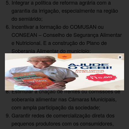
Integrar a politica de reforma agrária com a
garantia da irrigação, especialmente na região
do semiárido;
Incentivar a formação do COMUSAN ou
CONSEAN – Conselho de Segurança Alimentar
e Nutricional. E a construção do Plano de
Soberania Alimentar do município;
Criação da Secretaria de Segurança Alimentar e
de Agricultura nos municípios e da CAISAN –
Câmara Intersecretarial de Segurança Alimentar
e Nutricional;
Estimular a criação de frentes ou comissões de
soberania alimentar nas Câmaras Municipais,
com ampla participação da sociedade;
Garantir redes de comercialização direta dos
pequenos produtores com os consumidores,