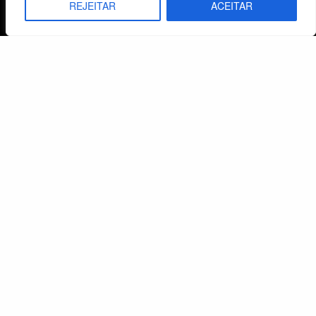
REJEITAR
ACEITAR
Atendimento ao Cliente
Livraria
Minha conta
Carrinho
Lista de Desejos
Termos e Condições
Centro de Estudos Bíblicos
CNPJ: 29.832.607/0001-10
São Leopoldo, RS, Brasil