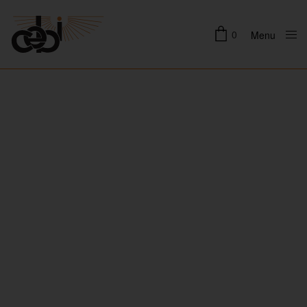
0
Menu
Close