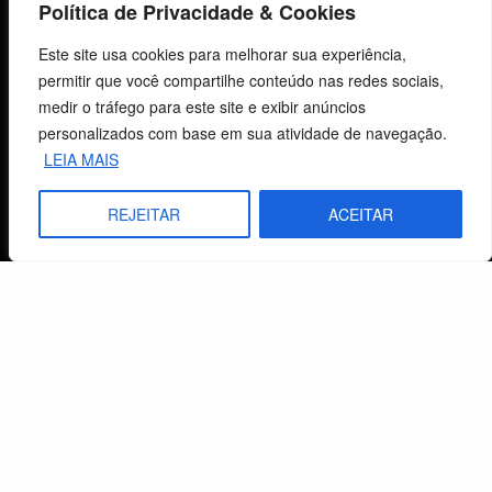
Política de Privacidade & Cookies
Centro de Estudos Bíblicos
Este site usa cookies para melhorar sua experiência,
permitir que você compartilhe conteúdo nas redes sociais,
CNPJ: 29.832.607/0001-10
medir o tráfego para este site e exibir anúncios
São Leopoldo, RS, Brasil
personalizados com base em sua atividade de navegação.
LEIA MAIS
Fale Conosco
REJEITAR
ACEITAR
E-mails
vendas@cebi.org.br
comunicacao@cebi.org.br
WhatsApp / Vendas
+55 (51) 99734-4518
WhatsApp / Comunicação
+55 (51) 99799-3041