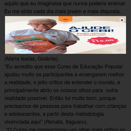
aquilo que eu imaginava que nunca poderia ensinar.
Eu me sinto cada dia mais jovem e mais disposta.
Hoje eu vejo as pessoas e as crianças de uma
forma diferente. E eu sinto que elas me veem de
uma forma diferente também. Não quero mais parar
de aprender e ensinar, ensinar e aprender. Quero
sempre praticar o conhecimento para não esquecer”
(Maria Isaías, Goiânia).
“Eu acredito que esse Curso de Educação Popular
ajudou muito os participantes a enxergarem melhor
a realidade, o jeito crítico de entender o mundo, e
principalmente abriu os nossos olhos para outra
realidade possível. Então foi muito bom, porque
precisamos de pessoas para trabalhar com crianças
e adolescentes, a partir desta metodologia
vivenciada aqui” (Renata, Itaguaru).
“O Curso me proporcionou um olhar mais crítico no