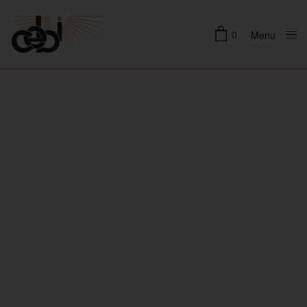
0
Menu
Close