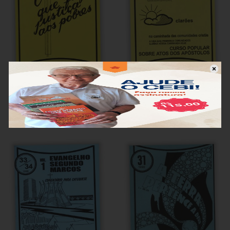
O Rei que Faz Justiça aos
Curso Popular sobre Atos dos
Pobres
Apóstolos
R$
4,00
R$
4,00
Adicionar ao carrinho
Adicionar ao carrinho