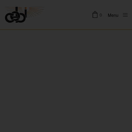
0
Menu
Close