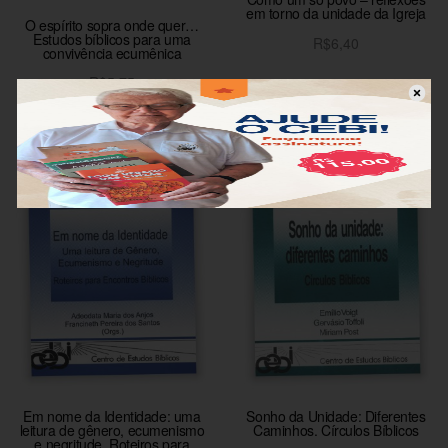
em torno da unidade da Igreja
O espírito sopra onde quer…
Estudos bíblicos para uma
R$
6,40
convivência ecumênica
Adicionar ao carrinho
R$
5,75
Adicionar ao carrinho
Em nome da Identidade: uma
Sonho da Unidade: Diferentes
leitura de gênero, ecumenismo
Caminhos. Círculos Bíblicos
e negritude. Roteiros para