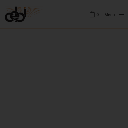
0
Menu
Close