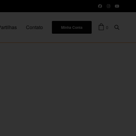
artilhas
Contato
0
Minha Conta