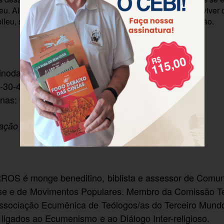
ileu. Além disso, dá sugestões práticas de como podemos vive
bileu, seu espírito bíblico, mantendo a integridade da criação.
inodal/Paulus
-30-4
nas: 92
zação
S é monge beneditino, biblista e assessor de Comu
ase e de Movimentos Populares. Membro da Comissão Te
ssociação Ecumênica de Teólogos/as do Terceiro Mund
ligados ao Ecumenismo e ao Diálogo Inter-religioso.