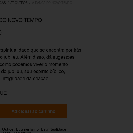
ICAS
/
AT OUTROS
/
A DANÇA DO NOVO TEMPO
 DO NOVO TEMPO
0
spiritualidade que se encontra por trás
do jubileu. Além disso, dá sugestões
e como podemos viver o momento
 do jubileu, seu espírito bíblico,
integridade da criação.
QUE
Adicionar ao carrinho
T Outros
,
Ecumenismo
,
Espiritualidade
,
vulsas
,
Temáticas