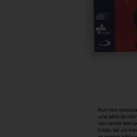
Num tom coloquial
uma série de info
vem sendo feito p
Cristo, faz um bre
as origens bíblica