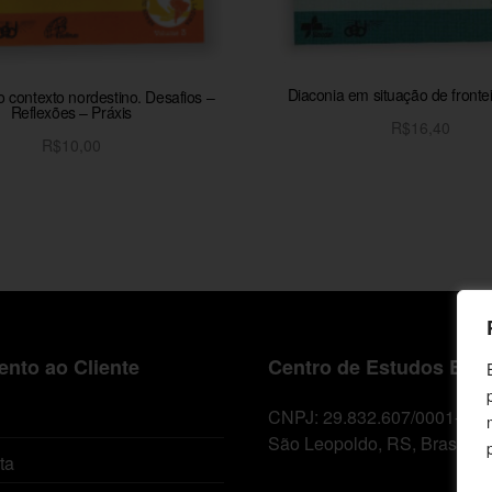
Diaconia em situação de fronteir
o contexto nordestino. Desafios –
Reflexões – Práxis
R$
16,40
R$
10,00
Adicionar ao carrinh
Adicionar ao carrinho
nto ao Cliente
Centro de Estudos Bíbl
CNPJ: 29.832.607/0001-10
São Leopoldo, RS, Brasil
ta