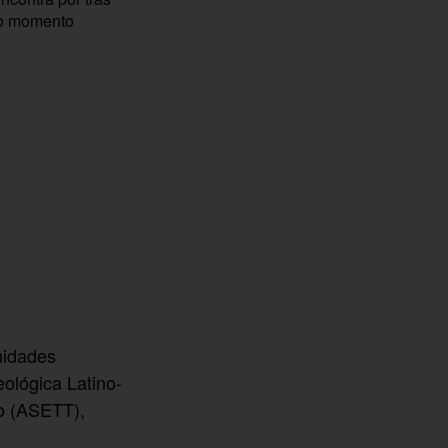
r o momento
nidades
ológica Latino-
o (ASETT),