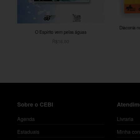
Diaconia n
O Espírito vem pelas águas
R$
16,00
Adicionar ao carrinho
Sobre o CEBI
Atendime
Agenda
Livraria
Estaduais
Minha con