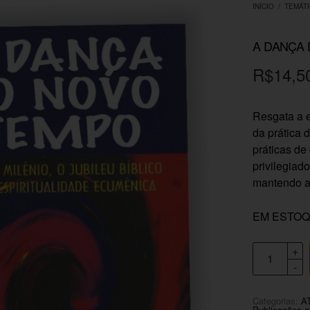
INÍCIO
/
TEMÁT
A DANÇA
R$
14,5
Resgata a e
da prática 
práticas d
privilegiado
mantendo a 
EM ESTO
Categorias:
A
Publicações a