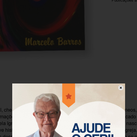
Descrição
Informação adicional
, cheio de relatos de experiências e comentários espontâneos,
rmações sobre a festa do “jubileu”. Começando pelo significado
ela Igreja Católica para a comemoração dos 2 mil anos do nas
ve histórico de como essa prática se instaurou na vida da Igreja
s desse costume. A partir daí, resgata a espiritualidade que se 