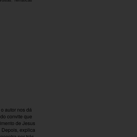
 o autor nos dá
 do convite que
cimento de Jesus
. Depois, explica
encontra por trás