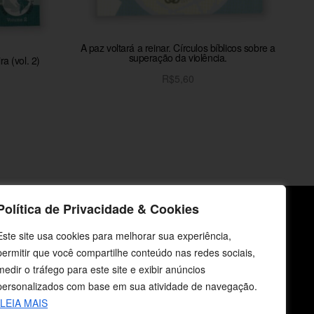
A paz voltará a reinar. Círculos bíblicos sobre a
superação da violência.
a (vol. 2)
R$
5,60
Adicionar ao carrinho
o
Política de Privacidade & Cookies
icos
Fale Conosco
Este site usa cookies para melhorar sua experiência,
permitir que você compartilhe conteúdo nas redes sociais,
E-mails
medir o tráfego para este site e exibir anúncios
vendas@cebi.org.br
personalizados com base em sua atividade de navegação.
comunicacao@cebi.org.br
LEIA MAIS