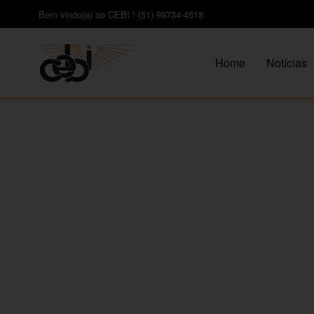
Bem vindo(a) ao CEBI ! (51) 99734-4518
Home
Notícias