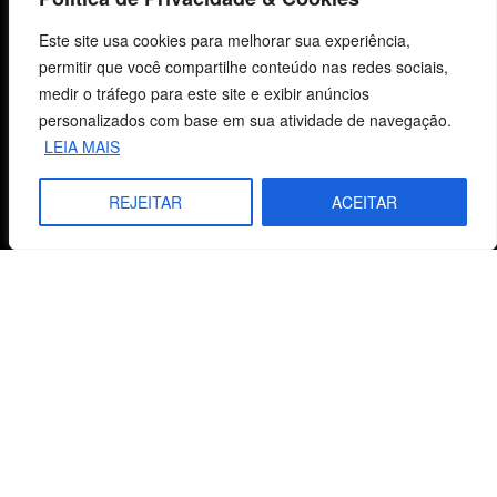
Centro de Estudos Bíblicos
Este site usa cookies para melhorar sua experiência,
permitir que você compartilhe conteúdo nas redes sociais,
CNPJ: 29.832.607/0001-10
medir o tráfego para este site e exibir anúncios
São Leopoldo, RS, Brasil
personalizados com base em sua atividade de navegação.
LEIA MAIS
Fale Conosco
REJEITAR
ACEITAR
E-mails
vendas@cebi.org.br
comunicacao@cebi.org.br
WhatsApp / Vendas
+55 (51) 99734-4518
WhatsApp / Comunicação
+55 (51) 99799-3041