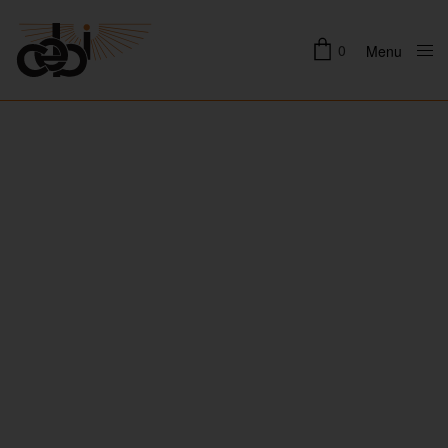
0
Menu
Close