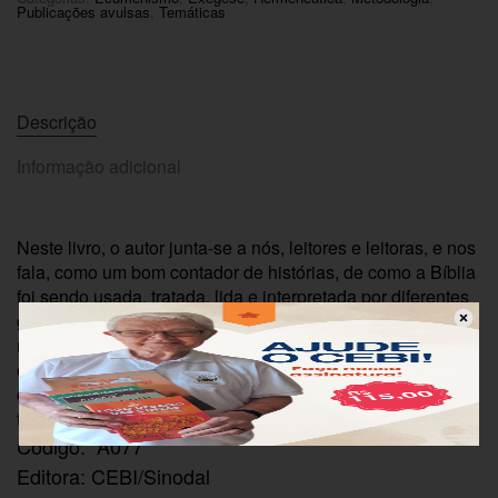
Publicações avulsas
,
Temáticas
Descrição
Informação adicional
Neste livro, o autor junta-se a nós, leitores e leitoras, e nos
fala, como um bom contador de histórias, de como a Bíblia
foi sendo usada, tratada, lida e interpretada por diferentes
grupos de cristãos durante a história do cristianismo. Os
relatos contidos neste livro querem também provocar
outras leituras da Bíblia a partir dos muitos e diferenciados
contextos em que comunidades cristãs vivem e
testemunham a fé em Deus, o Criador e Salvador.
Código: A077
Editora: CEBI/Sinodal