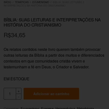
INÍCIO
/
TEMÁTICAS
/
ECUMENISMO
/
BÍBLIA: SUAS LEITURAS E
INTERPRETAÇÕES NA HISTÓRIA DO CRISTIANISMO
BÍBLIA: SUAS LEITURAS E INTERPRETAÇÕES NA
HISTÓRIA DO CRISTIANISMO
R$
34,65
Os relatos contidos neste livro querem também provocar
outras leituras da Bíblia a partir dos muitos e diferenciados
contextos em que comunidades cristãs vivem e
testemunham a fé em Deus, o Criador e Salvador.
EM ESTOQUE
Adicionar ao carrinho
Categorias:
Ecumenismo
,
Exegese
,
Hermenêutica
,
Metodologia
,