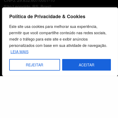
CNPJ: 29.832.607/0001-10
São Leopoldo, RS, Brasil
Política de Privacidade & Cookies
Fale Conosco
Este site usa cookies para melhorar sua experiência,
permitir que você compartilhe conteúdo nas redes sociais,
E-mails
medir o tráfego para este site e exibir anúncios
vendas@cebi.org.br
personalizados com base em sua atividade de navegação.
comunicacao@cebi.org.br
LEIA MAIS
WhatsApp / Vendas
REJEITAR
ACEITAR
+55 (51) 99734-4518
WhatsApp / Comunicação
+55 (51) 99799-3041
© 2026 Centro de Estudos Biblicos. Todos os direitos reservados. By Zwei Arts.