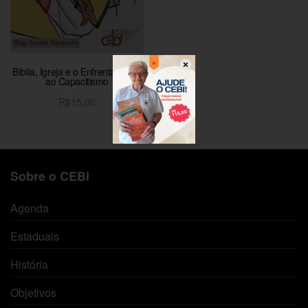
Bíblia, Igreja e o Enfrentamento
ao Capacitismo
R$
15,00
Adicionar ao carrinho
Sobre o CEBI
Agenda
Estaduais
História
Objetivos