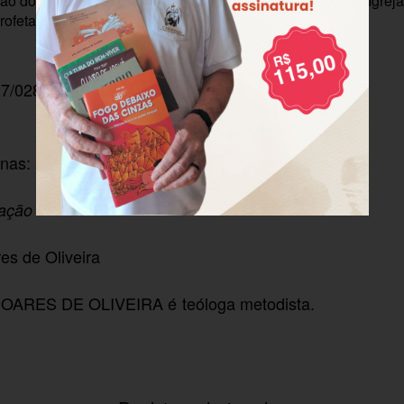
ão do evangelho na realidade e a vocação libertadora da Igre
rofetas.
7/028
nas: 54
zação
es de Oliveira
RES DE OLIVEIRA é teóloga metodista.