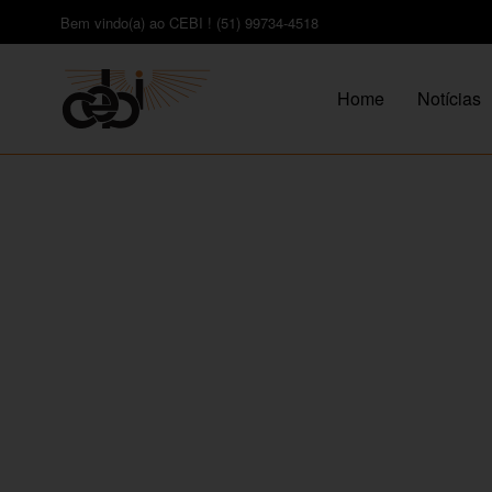
Bem vindo(a) ao CEBI ! (51) 99734-4518
Home
Notícias