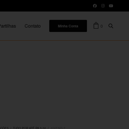
artilhas
Contato
0
Minha Conta
OÇÕES
/
TUDO POR ATÉ R$ 5,00
/
JUVENIS E