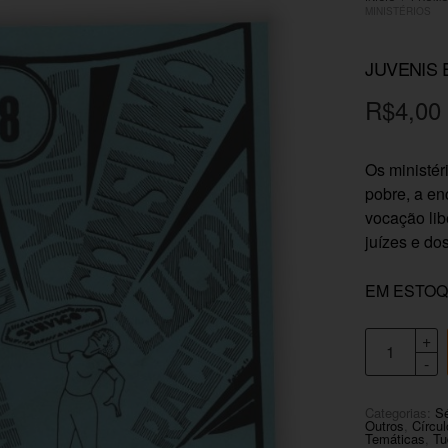
MINISTÉRIOS
JUVENIS 
R$
4,00
Os ministér
pobre, a en
vocação lib
juízes e dos
EM ESTO
Categorias:
Sé
Outros
,
Círcul
Temáticas
,
Tu