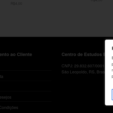
R$
4,00
Adicionar ao carrinh
Adicionar ao carrinho
nto ao Cliente
Centro de Estudos Bíbl
CNPJ: 29.832.607/0001-10
São Leopoldo, RS, Brasil
ta
esejos
Condições