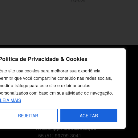
o
Adicionar ao carrinho
Política de Privacidade & Cookies
icos
Fale Conosco
Este site usa cookies para melhorar sua experiência,
permitir que você compartilhe conteúdo nas redes sociais,
E-mails
medir o tráfego para este site e exibir anúncios
vendas@cebi.org.br
personalizados com base em sua atividade de navegação.
comunicacao@cebi.org.br
LEIA MAIS
WhatsApp / Vendas
+55 (51) 99734-4518
REJEITAR
ACEITAR
WhatsApp / Comunicação
+55 (51) 99799-3041