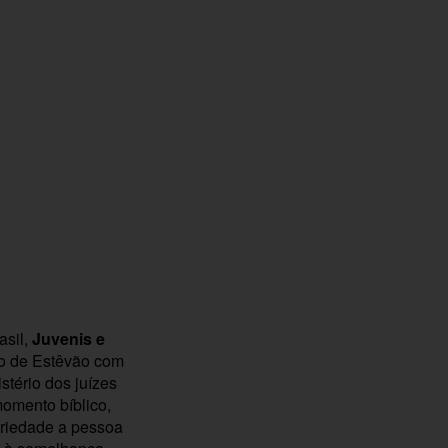
asil,
Juvenis e
ito de Estêvão com
stério dos juízes
momento bíblico,
ariedade a pessoa