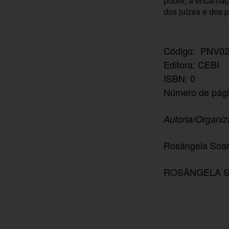
pobre, a encarnaç
dos juízes e dos p
Código: PNV02
Editora: CEBI
ISBN: 0
Número de pági
Autoria/Organi
Rosângela Soar
ROSÂNGELA SOA