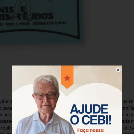
Descrição
Informação adicional
imento teológico-pastoral em que vive a Igreja Metodista no Br
 para os adolescentes esta reflexão bíblica que parte do confl
ico-cristã, passa pelo ministério de Jesus e termina com o mini
possível perceber, nesta reflexão, que os ministérios, em cada 
a realidade em que o povo vive. Os ministérios apontam a solid