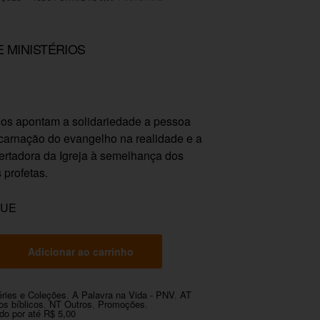
E MINISTÉRIOS
ios apontam a solidariedade a pessoa
carnação do evangelho na realidade e a
ertadora da Igreja à semelhança dos
 profetas.
QUE
Adicionar ao carrinho
ries e Coleções
,
A Palavra na Vida - PNV
,
AT
os bíblicos
,
NT Outros
,
Promoções
,
do por até R$ 5,00