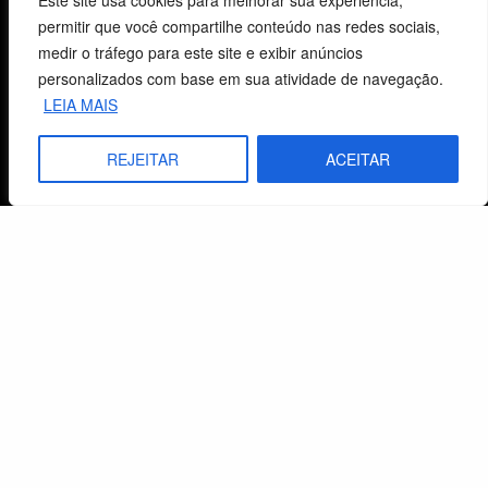
Este site usa cookies para melhorar sua experiência,
permitir que você compartilhe conteúdo nas redes sociais,
Livraria
medir o tráfego para este site e exibir anúncios
personalizados com base em sua atividade de navegação.
Minha conta
LEIA MAIS
Carrinho
REJEITAR
ACEITAR
Lista de Desejos
Termos e Condições
Centro de Estudos Bíblicos
CNPJ: 29.832.607/0001-10
São Leopoldo, RS, Brasil
Fale Conosco