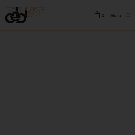
0
Menu
Close