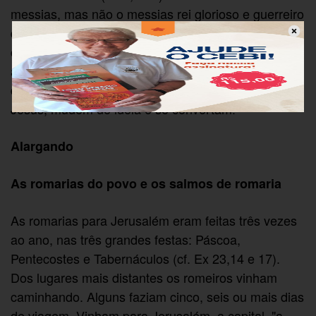
messias, mas não o messias rei glorioso e guerreiro
que os discípulos imaginavam. Ele se mantém no
caminho do serviço, simbolizado pelo jumentinho,
animal de carga. Jesus ensina agindo. Os
discípulos, que procurem entender o gesto de
Jesus, mudem de ideia e se convertam!
Alargando
As romarias do povo e os salmos de romaria
As romarias para Jerusalém eram feitas três vezes
ao ano, nas três grandes festas: Páscoa,
Pentecostes e Tabernáculos (cf. Ex 23,14 e 17).
Dos lugares mais distantes os romeiros vinham
caminhando. Alguns faziam cinco, seis ou mais dias
de viagem. Vinham para Jerusalém, a capital, "a