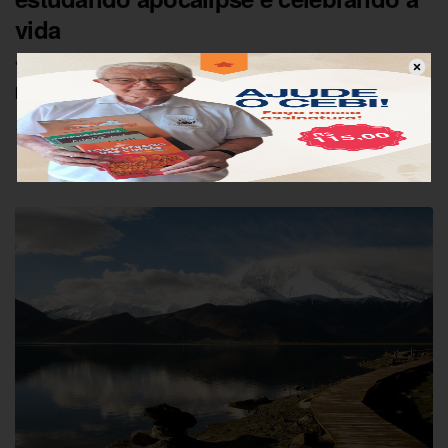
vida
“Bem-aventurado aquele que lê, e os que ouvem as
palavras desta profecia, e guardam as…
11/12/2017