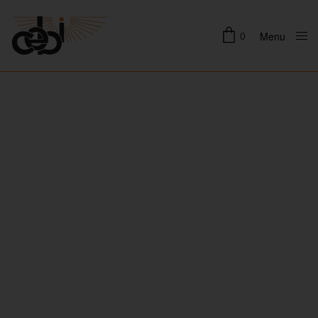
0
Menu
Close