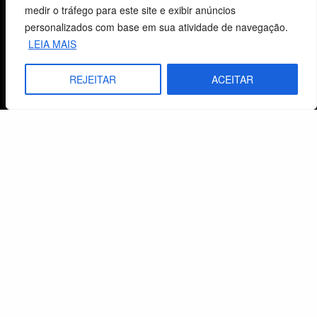
CNPJ: 29.832.607/0001-10
medir o tráfego para este site e exibir anúncios
São Leopoldo, RS, Brasil
personalizados com base em sua atividade de navegação.
LEIA MAIS
Fale Conosco
REJEITAR
ACEITAR
E-mails
vendas@cebi.org.br
comunicacao@cebi.org.br
WhatsApp / Vendas
+55 (51) 99734-4518
WhatsApp / Comunicação
+55 (51) 99799-3041
© 2026 Centro de Estudos Biblicos. Todos os direitos reservados. By Zwei Arts.