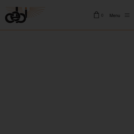
0
Menu
Close