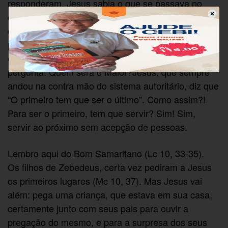
responderam. Jesus sabia o que se passava no
coração deles e o motivo da discussão, pois os
discípulos almejavam o primeiro lugar, até porque,
para eles, o Mestre iria assumir um posto de alto
escalão pela sua popularidade — e daí surgi a
pergunta: Quem será o Maior?Jesus, que sempre
andou na contra mão do sistema autoritário, diz que
“O primeiro tem que ser o último”. Como assim?!
Para ser o primeiro, tem que servir? Sim! Sim,
servir ao próximo sem acepção de pessoas.
Lembro aqui do Bom Samaritano (Lc 10, 33-35).
Os filhos de Zebedeus, certa vez pediram a Jesus
os primeiros lugares (Mc 10, 37). Mas Jesus vai
além: pega uma criança, que estava em sua casa,
certamente junto com seus pais para ouvir a
pregação do mesmo, e para a surpresa dos seus