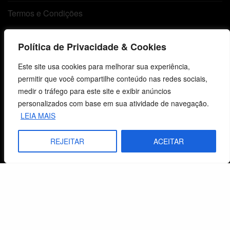
Termos e Condições
Política de Privacidade & Cookies
Centro de Estudos Bíblicos
Este site usa cookies para melhorar sua experiência,
CNPJ: 29.832.607/0001-10
permitir que você compartilhe conteúdo nas redes sociais,
São Leopoldo, RS, Brasil
medir o tráfego para este site e exibir anúncios
personalizados com base em sua atividade de navegação.
LEIA MAIS
Fale Conosco
REJEITAR
ACEITAR
E-mails
vendas@cebi.org.br
comunicacao@cebi.org.br
WhatsApp / Vendas
+55 (51) 99734-4518
WhatsApp / Comunicação