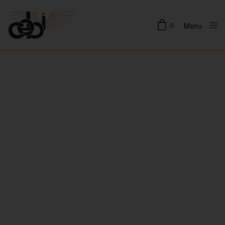
0
Menu
Close