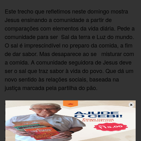
Este trecho que refletimos neste domingo mostra
Jesus ensinando a comunidade a partir de
comparações com elementos da vida diária. Pede a
comunidade para ser Sal da terra e Luz do mundo.
O sal é imprescindível no preparo da comida, a fim
de dar sabor. Mas desaparece ao se misturar com
a comida. A comunidade seguidora de Jesus deve
ser o sal que traz sabor à vida do povo. Que dá um
novo sentido às relações sociais, baseada na
justiça marcada pela partilha do pão.
Outra comparação é a comunidade como Luz no
mundo e como tal, ter a função de iluminar os
caminhos a partir da proposta de Jesus. E como luz
deve brilhar e não se esconder. Anima a
comunidade a ter coragem para testemunhar Jesus