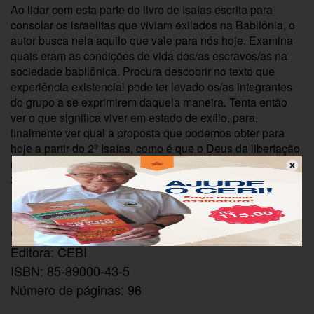
Ao lidar com esta parte do livro de Isaías escrita para
consolar os israelitas que viviam exilados na Babilônia, o
autor busca nela aquilo que vale para nós hoje. Examina
quais eram as condições de vida dos/as escravos/as na
sociedade babilônica. Procura descobrir no texto que
experiência existencial pode ter levado os/as integrantes
do grupo a se exprimirem daquela maneira. Tenta então
ver o que significa viver em estado de exílio, para,
finalmente ver qual a proposta que podemos obter para
hoje a partir do 2º Isaías, como é que o Deus da libertação
nos consola na situação difícil em que vivemos no século
21.
Código: PNV201/202
Editora: CEBI
ISBN: 85-89000-43-5
Número de páginas: 96