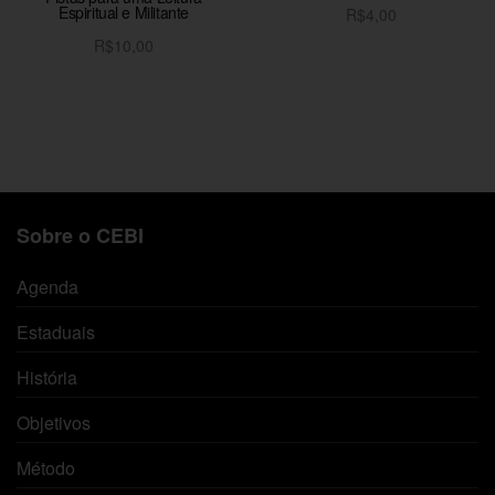
Espiritual e Militante
R$
4,00
Adicionar ao carrinho
R$
10,00
Adicionar ao carrinho
Sobre o CEBI
Agenda
Estaduais
História
Objetivos
Método