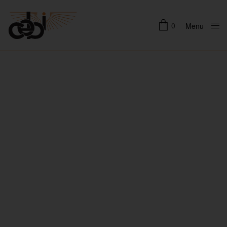
0
Menu
Close