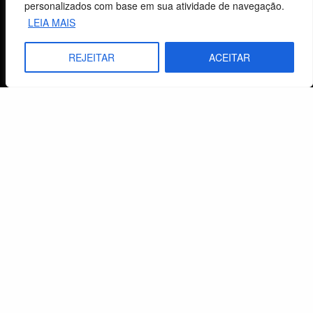
personalizados com base em sua atividade de navegação.
LEIA MAIS
Fale Conosco
REJEITAR
ACEITAR
E-mails
vendas@cebi.org.br
comunicacao@cebi.org.br
WhatsApp / Vendas
+55 (51) 99734-4518
WhatsApp / Comunicação
+55 (51) 99799-3041
© 2026 Centro de Estudos Biblicos. Todos os direitos reservados. By Zwei Arts.