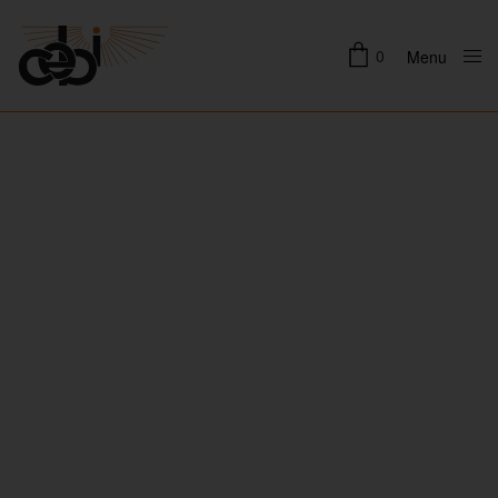
0
Menu
Close