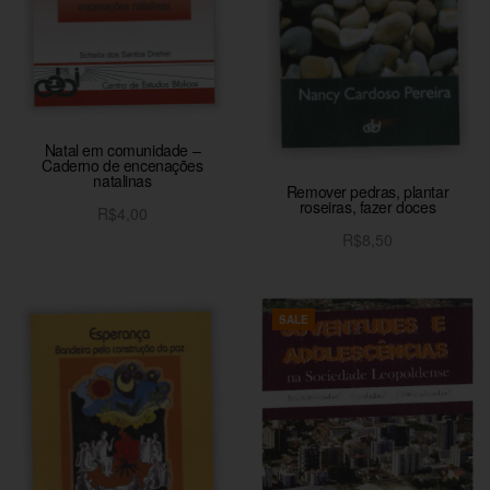
Natal em comunidade –
Caderno de encenações
natalinas
Remover pedras, plantar
roseiras, fazer doces
R$
4,00
R$
8,50
Adicionar ao carrinho
Adicionar ao carrinho
SALE