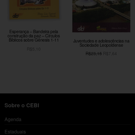
Esperança – Bandeira pela
construção da paz – Círculos
Bíblicos sobre Gênesis 1-11
Juventudes e adolescências na
Sociedade Leopoldense
R$
5,10
O preço
O
R$
23,15
R$
7,64
Adicionar ao carrinho
original
preço
Adicionar ao carrinho
era:
atual é:
R$23,15.
R$7,64.
Sobre o CEBI
Agenda
Estaduais