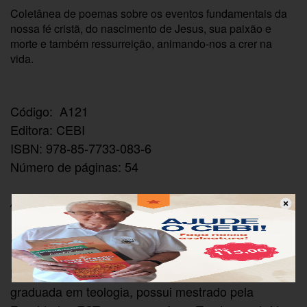
Coletânea de poemas sobre os eventos fundamentais da
nossa fé cristã, do nascimento de Jesus, sua paixão e
morte e também ressurreição, animando-nos a crer na
vida.
Código: A121
Editora: CEBI
ISBN: 978-85-7733-083-6
Número de páginas: 54
Autoria/Organização
Fernanda Priscila Alves da Silva
FERNANDA PRISCILA ALVES DA SILVA é
graduada em teologia, possui mestrado pela