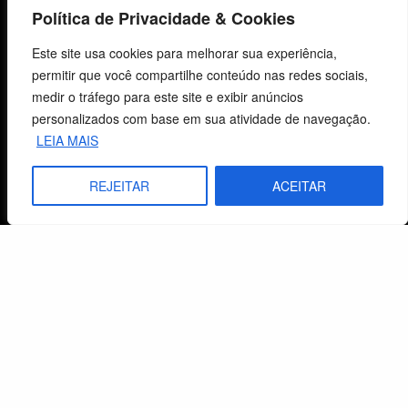
Política de Privacidade & Cookies
Centro de Estudos Bíblicos
Este site usa cookies para melhorar sua experiência,
permitir que você compartilhe conteúdo nas redes sociais,
CNPJ: 29.832.607/0001-10
medir o tráfego para este site e exibir anúncios
São Leopoldo, RS, Brasil
personalizados com base em sua atividade de navegação.
LEIA MAIS
Fale Conosco
REJEITAR
ACEITAR
E-mails
vendas@cebi.org.br
comunicacao@cebi.org.br
WhatsApp / Vendas
+55 (51) 99734-4518
WhatsApp / Comunicação
+55 (51) 99799-3041